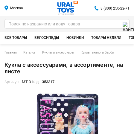
Москва
8 (800) 250-22-71
ИГРУШКИ ОПТОМ
ВСЕ ТОВАРЫ
ВЕЛОСИПЕДЫ
НОВИНКИ
ТОВАРЫ НЕДЕЛИ
ТО
Главная
Каталог
Куклы и аксессуары
Куклы аналоги Барби
Кукла с аксессуарами, в ассортименте, на
листе
Артикул:
MT-3
Код:
353317