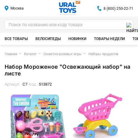
Москва
8 (800) 250-22-71
ИГРУШКИ ОПТОМ
ВСЕ ТОВАРЫ
ВЕЛОСИПЕДЫ
НОВИНКИ
ТОВАРЫ НЕДЕЛИ
ТО
Главная
Каталог
Сюжетно-ролевые игры
Наборы продуктов
Набор Мороженое "Освежающий набор" на
листе
Артикул:
C7
Код:
513872