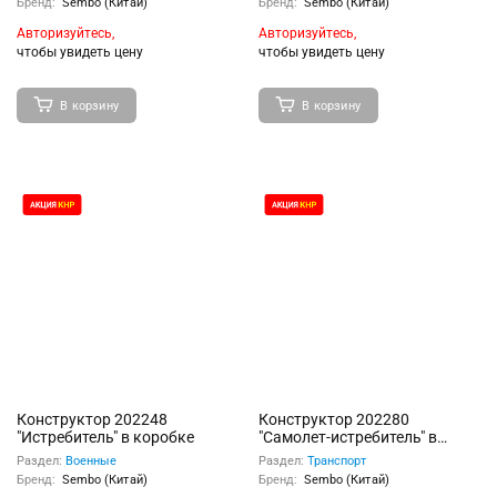
Бренд:
Sembo (Китай)
Бренд:
Sembo (Китай)
Авторизуйтесь,
Авторизуйтесь,
чтобы увидеть цену
чтобы увидеть цену
В корзину
В корзину
Конструктор 202248
Конструктор 202280
"Истребитель" в коробке
"Самолет-истребитель" в
коробке
Раздел:
Военные
Раздел:
Транспорт
Бренд:
Sembo (Китай)
Бренд:
Sembo (Китай)