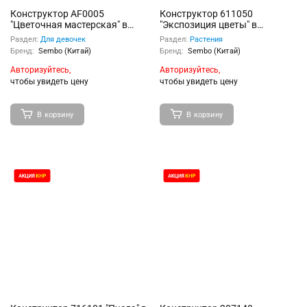
Конструктор AF0005
Конструктор 611050
"Цветочная мастерская" в
"Экспозиция цветы" в
коробке
коробке
Раздел:
Для девочек
Раздел:
Растения
Бренд:
Sembo (Китай)
Бренд:
Sembo (Китай)
Авторизуйтесь,
Авторизуйтесь,
чтобы увидеть цену
чтобы увидеть цену
В корзину
В корзину