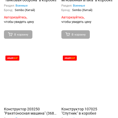
"Танковая оборона" в коробке
мгновенная атака" в коробке
Раздел:
Военные
Раздел:
Военные
Бренд:
Sembo (Китай)
Бренд:
Sembo (Китай)
Авторизуйтесь,
Авторизуйтесь,
чтобы увидеть цену
чтобы увидеть цену
В корзину
В корзину
Конструктор 203250
Конструктор 107025
"Ракетоносная машина" (368
"Спутник" в коробке
дет) в коробке