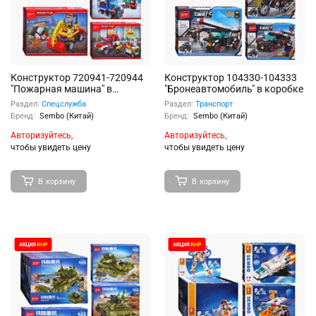
Конструктор 720941-720944
Конструктор 104330-104333
"Пожарная машина" в
"Бронеавтомобиль" в коробке
коробке
Раздел:
Спецслужба
Раздел:
Транспорт
Бренд:
Sembo (Китай)
Бренд:
Sembo (Китай)
Авторизуйтесь,
Авторизуйтесь,
чтобы увидеть цену
чтобы увидеть цену
В корзину
В корзину