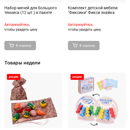
Набор мячей для большого
Комплект детской мебели
тенниса (12 шт.) в пакете
"Фиксики" Фикси знайка
Авторизуйтесь,
Авторизуйтесь,
чтобы увидеть цену
чтобы увидеть цену
Игрушки на
Новогодние товары
радиоуправлении
В корзину
В корзину
Товары недели
Канцтовары, школьные
Музыкальные
принадлежности
инструменты