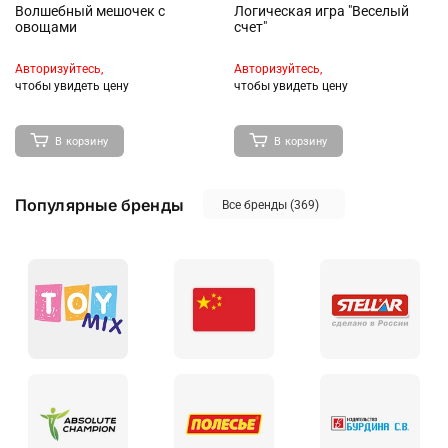
Волшебный мешочек с
Логическая игра "Веселый
овощами
счет"
Куклы и аксессуары
Сюжетно-ролевые игры
Авторизуйтесь,
Авторизуйтесь,
чтобы увидеть цену
чтобы увидеть цену
В корзину
В корзину
Популярные бренды
Все бренды
(369)
Развивающие, обучающие
Настольные игры, пазлы
игрушки
Мягконабивные игрушки и
Наборы животных,
аксессуары
персонажей