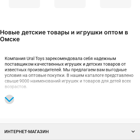
Новые детские товары и игрушки оптом в
Омске
Косметика и гигиена
Элементы питания
Компания Ural Toys зарекомендовала себя надежным
поставщиком качественных игрушек и детских товаров от
известных производителей. Мы предлагаем вам выгодные
условия на оптовые покупки. В нашем каталоге представлено
свыше 9000 наименований игрушек и товаров для детей всех
возрастов.
Мы напрямую сотрудничаем с производителями и
Товары для праздника и
представляем продукцию более 140 торговых марок.
Зимний ассортимент
упаковка
Благодаря большим объемам закупок и прямому
сотрудничеству с фабриками компания Ural Toys может
предлагать конкурентные цены на рынке Омска,
предоставляя гарантии качества.
ИНТЕРНЕТ-МАГАЗИН
Если вас интересуют не только игрушки, но и мебель,