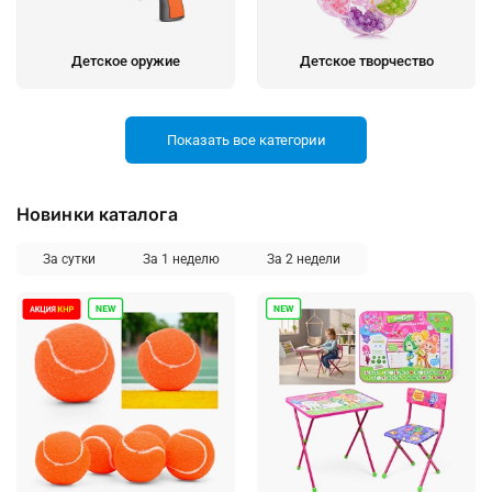
Детское оружие
Детское творчество
Показать все категории
Новинки каталога
Игрушки для малышей
Игры для развлечений
За сутки
За 1 неделю
За 2 недели
Книжная продукция
Конструкторы