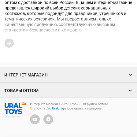
оптом с доставкой по всей России. В нашем интернет-магазине
представлен широкий выбор детских карнавальных
костюмов, которые подойдут для праздников, утренников и
тематических вечеринок. Мы предоставляем только
качественную продукцию, соответствующую высоким
стандартам безопасности и комфорта.
Для тех, кто хочет купить карнавальные костюмы оптом,
интернет-магазин «Урал Тойз» предлагает разнообразные
варианты костюмов для любых праздничных мероприятий.
Наши карнавальные костюмы для детей оптом подойдут как
для маленьких утренников, так и для масштабных
представлений.
ИНТЕРНЕТ-МАГАЗИН
Широкий ассортимент детской
карнавальной одежды оптом в интернет-
ТОВАРЫ ОПТОМ
магазине «Ural Toys»
В каталоге компании «Урал Тойз» вы найдете большой выбор
Интернет-магазин «Ural Toys» ― игрушки оптом.
детской одежды для праздников. Вот некоторые из
© 2007–2026
Ural.Toys
Все права защищены.
популярных позиций:
ИГРУШКИ ОПТОМ
Карнавальный костюм «Принцесса».
Идеальный наряд
для маленьких принцесс, выполненный из качественных
и безопасных материалов. Этот костюм часто выбирают