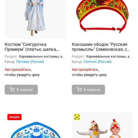
Костюм "Снегурочка
Кокошник-ободок "Русские
Премиум" (платье, шапка,
промыслы" Семеновская, с
шуба, подъюбник) р. 164-48
регулируемой резинкой,
Раздел:
Карнавальные костюмы, аксессуары
Раздел:
Карнавальные костюмы, аксессуары
универсальный, полиэстер
Бренд:
Пуговка (Россия)
Бренд:
Centrum (Россия)
Авторизуйтесь,
Авторизуйтесь,
чтобы увидеть цену
чтобы увидеть цену
В корзину
В корзину