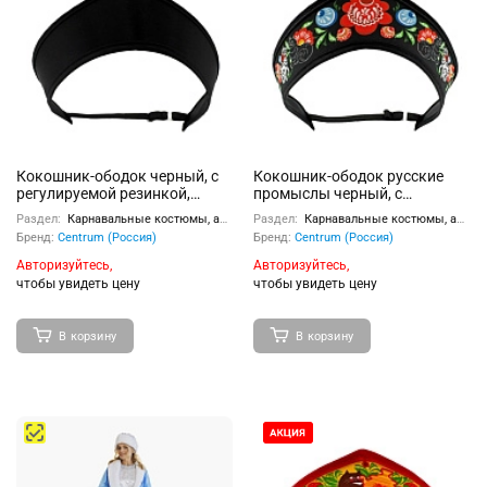
Кокошник-ободок черный, с
Кокошник-ободок русские
регулируемой резинкой,
промыслы черный, с
размер – универсальный,
регулируемой резинкой,
Раздел:
Карнавальные костюмы, аксессуары
Раздел:
Карнавальные костюмы, аксессуары
материал – полиэстер,
размер – универсальный,
Бренд:
Centrum (Россия)
Бренд:
Centrum (Россия)
материал – полиэстер,
пластиковая вставка,
Авторизуйтесь,
Авторизуйтесь,
полноцветная печать
чтобы увидеть цену
чтобы увидеть цену
В корзину
В корзину