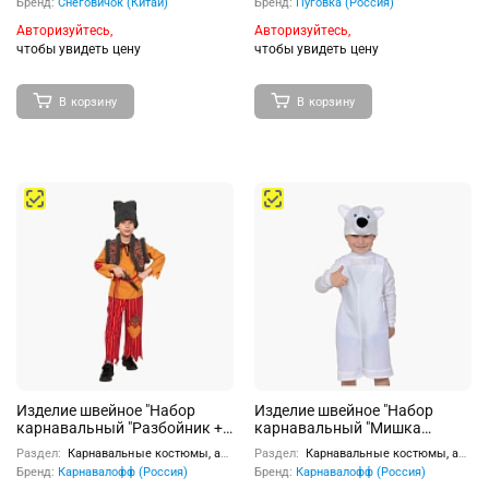
Бренд:
Снеговичок (Китай)
Бренд:
Пуговка (Россия)
Авторизуйтесь,
Авторизуйтесь,
чтобы увидеть цену
чтобы увидеть цену
В корзину
В корзину
Изделие швейное "Набор
Изделие швейное "Набор
карнавальный "Разбойник +
карнавальный "Мишка
мушкет" дет. р-р М (рост 128-
полярный" ткань-плюш (3-6
Раздел:
Карнавальные костюмы, аксессуары
Раздел:
Карнавальные костюмы, аксессуары
134)
лет, рост 98-116 см)
Бренд:
Карнавалофф (Россия)
Бренд:
Карнавалофф (Россия)