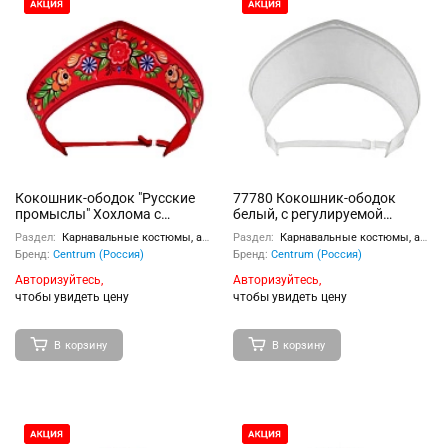
Кокошник-ободок "Русские
77780 Кокошник-ободок
промыслы" Хохлома с
белый, с регулируемой
регулируемой резинкой,
резинкой, размер –
Раздел:
Карнавальные костюмы, аксессуары
Раздел:
Карнавальные костюмы, аксессуары
размер – универсальный,
универсальный, материал –
Бренд:
Centrum (Россия)
Бренд:
Centrum (Россия)
материал – полиэстер,
полиэстер, пластиковая
пластиковая вставка,
вставка
Авторизуйтесь,
Авторизуйтесь,
полноцветная печать
чтобы увидеть цену
чтобы увидеть цену
В корзину
В корзину