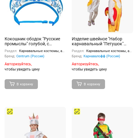
Кокошник-ободок "Русские
Изделие швейное "Набор
промыслы" голубой, с
карнавальный "Петушок"
регулируемой резинкой,
плюш (6-9 лет, рост 122-134
Раздел:
Карнавальные костюмы, аксессуары
Раздел:
Карнавальные костюмы, аксессуары
универсальный, полиэстер
см)
Бренд:
Centrum (Россия)
Бренд:
Карнавалофф (Россия)
Авторизуйтесь,
Авторизуйтесь,
чтобы увидеть цену
чтобы увидеть цену
В корзину
В корзину