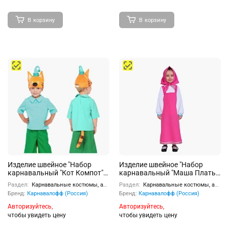
В корзину
В корзину
Изделие швейное "Набор
Изделие швейное "Набор
карнавальный "Кот Компот"
карнавальный "Маша Платье
серия "Три Кота" дет. р-р S (5-7
с рукавами" (фуксия) (Маша и
Раздел:
Карнавальные костюмы, аксессуары
Раздел:
Карнавальные костюмы, аксессуары
лет, рост 116-122 см, р-р30-
Медведь) р-р S(122) (рост
Бренд:
Карнавалофф (Россия)
Бренд:
Карнавалофф (Россия)
32)
116-122 см/30) 6-7 лет
Авторизуйтесь,
Авторизуйтесь,
чтобы увидеть цену
чтобы увидеть цену