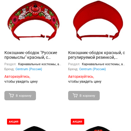
Кокошник-ободок "Русские
Кокошник-ободок красный, с
промыслы" красный, с
регулируемой резинкой,
регулируемой резинкой,
размер – универсальный,
Раздел:
Карнавальные костюмы, аксессуары
Раздел:
Карнавальные костюмы, аксессуары
размер – универсальный,
материал – полиэстер
Бренд:
Centrum (Россия)
Бренд:
Centrum (Россия)
материал – полиэстер,
пластиковая вставка,
Авторизуйтесь,
Авторизуйтесь,
полноцветная печать
чтобы увидеть цену
чтобы увидеть цену
В корзину
В корзину