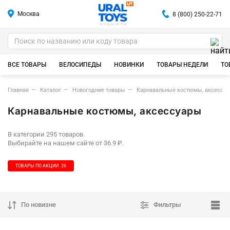
Москва
8 (800) 250-22-71
ИГРУШКИ ОПТОМ
ВСЕ ТОВАРЫ
ВЕЛОСИПЕДЫ
НОВИНКИ
ТОВАРЫ НЕДЕЛИ
ТО
Главная
Каталог
Новогодние товары
Карнавальные костюмы, аксессу
Карнавальные костюмы, аксессуары
В категории 295 товаров.
Выбирайте на нашем сайте от 36.9 ₽.
ТОВАРЫ ПО АКЦИИ
26
По новизне
Фильтры