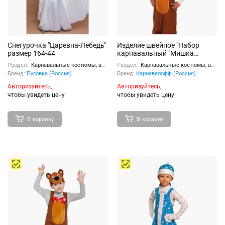
Снегурочка "Царевна-Лебедь"
Изделие швейное "Набор
размер 164-44
карнавальный "Мишка
бурый" ткань-плюш (6-9 лет,
Раздел:
Карнавальные костюмы, аксессуары
Раздел:
Карнавальные костюмы, аксессуары
рост 122-134 см)
Бренд:
Пуговка (Россия)
Бренд:
Карнавалофф (Россия)
Авторизуйтесь,
Авторизуйтесь,
чтобы увидеть цену
чтобы увидеть цену
В корзину
В корзину