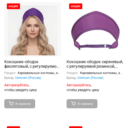
Кокошник-ободок
Кокошник-ободок сиреневый,
фиолетовый, с регулируемой
с регулируемой резинкой,
резинкой, размер –
размер – универсальный,
Раздел:
Карнавальные костюмы, аксессуары
Раздел:
Карнавальные костюмы, аксессуары
универсальный, материал –
материал – полиэстер,
Бренд:
Centrum (Россия)
Бренд:
Centrum (Россия)
полиэстер, пластиковая
пластиковая вставка
вставка
Авторизуйтесь,
Авторизуйтесь,
чтобы увидеть цену
чтобы увидеть цену
В корзину
В корзину