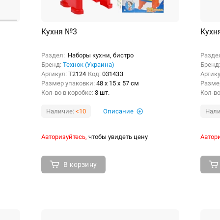
Кухня №3
Кухн
Раздел:
Наборы кухни, бистро
Разде
Бренд:
Технок (Украина)
Бренд
Артикул:
Т2124
Код:
031433
Артик
Размер упаковки:
48 x 15 x 57 см
Разме
Кол-во в коробке:
3 шт.
Кол-во
Наличие:
<10
Описание
Нали
Авторизуйтесь,
чтобы увидеть цену
Автори
В корзину