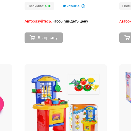
Наличие:
>10
Описание
Нали
Авторизуйтесь,
чтобы увидеть цену
Автори
В корзину