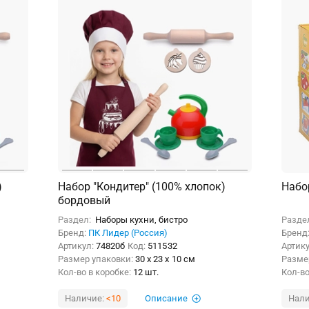
)
Набор "Кондитер" (100% хлопок)
Набо
бордовый
Раздел:
Наборы кухни, бистро
Разде
Бренд:
ПК Лидер (Россия)
Бренд
Артикул:
74820б
Код:
511532
Артик
Размер упаковки:
30 x 23 x 10 см
Разме
Кол-во в коробке:
12 шт.
Кол-во
Наличие:
<10
Описание
Нали