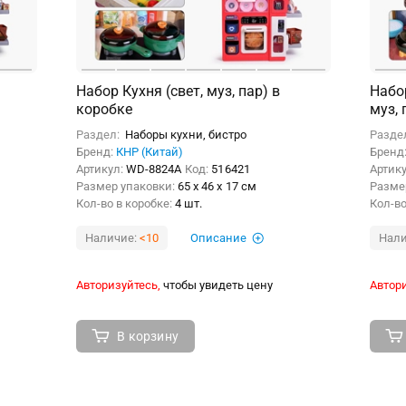
Набор Кухня (свет, муз, пар) в
Набо
коробке
муз, 
Раздел:
Наборы кухни, бистро
Разде
Бренд:
КНР (Китай)
Бренд
Артикул:
WD-8824A
Код:
516421
Артик
Размер упаковки:
65 x 46 x 17 см
Разме
Кол-во в коробке:
4 шт.
Кол-во
Наличие:
<10
Описание
Нали
Авторизуйтесь,
чтобы увидеть цену
Автори
В корзину