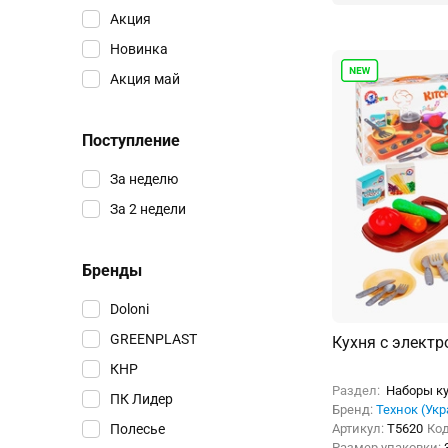
Акция
Новинка
Акция май
Поступление
За неделю
За 2 недели
Бренды
Doloni
GREENPLAST
Кухня с элект
КНР
Раздел:
Наборы ку
ПК Лидер
Бренд:
Технок (Ук
Полесье
Артикул:
Т5620
Ко
Размер упаковки: