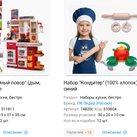
ный повор" (дым,
Набор "Кондитер" (100% хлопок
е
синий
хни, бистро
Раздел:
Наборы кухни, бистро
)
Бренд:
ПК Лидер (Россия)
:
511811
Артикул:
74820с
Код:
510804
15 x 37 x 35 см
Размер упаковки:
30 x 20 x 10 см
2 шт.
Кол-во в коробке:
12 шт.
Описание
Наличие:
<10
Описание