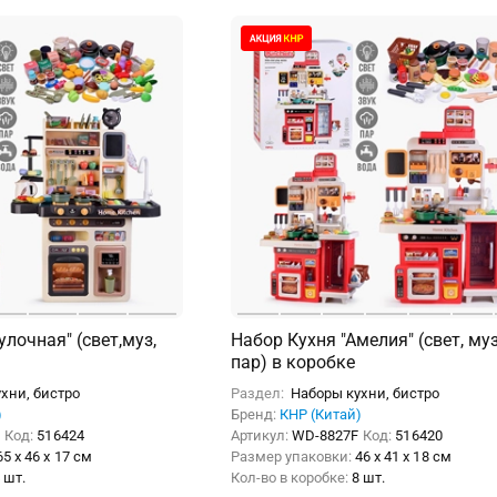
улочная" (свет,муз,
Набор Кухня "Амелия" (свет, муз
пар) в коробке
хни, бистро
Раздел:
Наборы кухни, бистро
)
Бренд:
КНР (Китай)
B
Код:
516424
Артикул:
WD-8827F
Код:
516420
65 x 46 x 17 см
Размер упаковки:
46 x 41 x 18 см
 шт.
Кол-во в коробке:
8 шт.