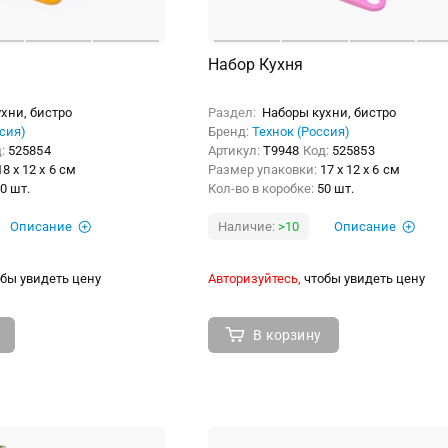
Набор Кухня
хни, бистро
Раздел:
Наборы кухни, бистро
сия)
Бренд:
Технок (Россия)
д:
525854
Артикул:
Т9948
Код:
525853
18 x 12 x 6 см
Размер упаковки:
17 x 12 x 6 см
0 шт.
Кол-во в коробке:
50 шт.
Описание
Наличие:
>10
Описание
бы увидеть цену
Авторизуйтесь,
чтобы увидеть цену
В корзину