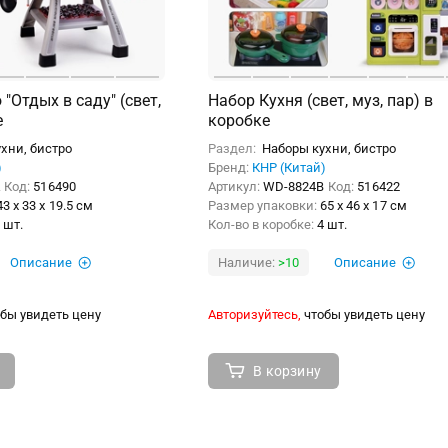
"Отдых в саду" (свет,
Набор Кухня (свет, муз, пар) в
е
коробке
хни, бистро
Раздел:
Наборы кухни, бистро
)
Бренд:
КНР (Китай)
A
Код:
516490
Артикул:
WD-8824B
Код:
516422
43 x 33 x 19.5 см
Размер упаковки:
65 x 46 x 17 см
 шт.
Кол-во в коробке:
4 шт.
Описание
Наличие:
>10
Описание
бы увидеть цену
Авторизуйтесь,
чтобы увидеть цену
В корзину