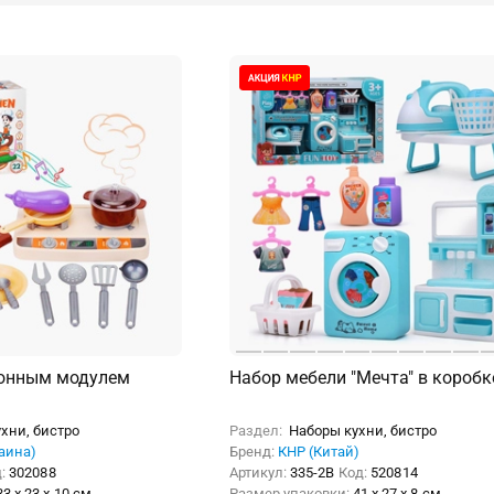
ронным модулем
Набор мебели "Мечта" в коробк
хни, бистро
Раздел:
Наборы кухни, бистро
раина)
Бренд:
КНР (Китай)
д:
302088
Артикул:
335-2B
Код:
520814
33 x 23 x 10 см
Размер упаковки:
41 x 27 x 8 см