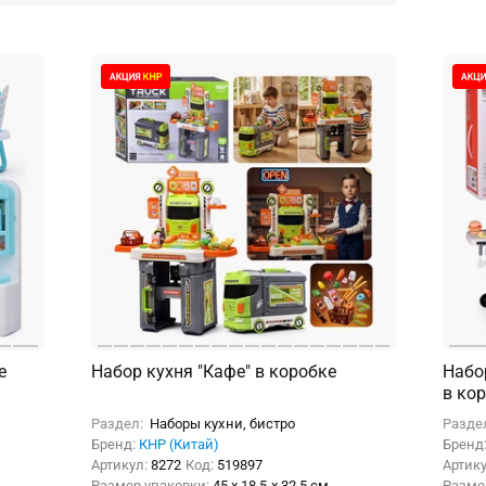
е
Набор кухня "Кафе" в коробке
Набор
в ко
Раздел:
Наборы кухни, бистро
Разде
Бренд:
КНР (Китай)
Бренд
Артикул:
8272
Код:
519897
Артик
Размер упаковки:
45 x 18.5 x 32.5 см
Разме