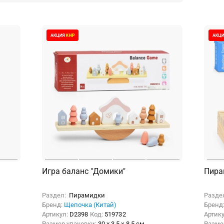
Игра баланс "Домики"
Пира
Раздел:
Пирамидки
Разде
Бренд:
Щепочка (Китай)
Бренд
Артикул:
D2398
Код:
519732
Артик
Размер упаковки:
30 x 3.5 x 8.5 см
Разме