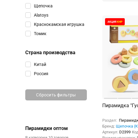
Щепочка
Alatoys
Краснокамская игрушка
Томик
Страна производства
Китай
Россия
Сбросить фильтры
Пирамидка "Гу
Раздел:
Пирамид
Бренд:
Щепочка (К
Пирамидки оптом
Артикул:
D2399
Ко
В категории 10 товаров.
Размер упаковки: