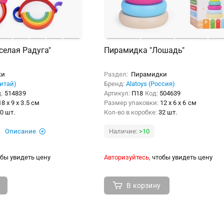
селая Радуга"
Пирамидка "Лошадь"
ки
Раздел:
Пирамидки
итай)
Бренд:
Alatoys (Россия)
д:
514839
Артикул:
П18
Код:
504639
18 x 9 x 3.5 см
Размер упаковки:
12 x 6 x 6 см
0 шт.
Кол-во в коробке:
32 шт.
Описание
Наличие:
>10
бы увидеть цену
Авторизуйтесь,
чтобы увидеть цену
В корзину