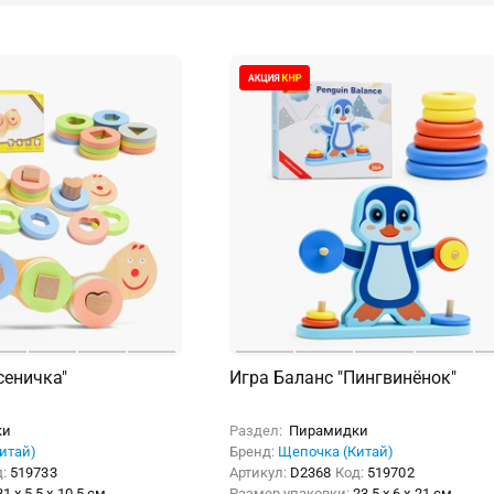
сеничка"
Игра Баланс "Пингвинёнок"
ки
Раздел:
Пирамидки
итай)
Бренд:
Щепочка (Китай)
д:
519733
Артикул:
D2368
Код:
519702
31 x 5.5 x 10.5 см
Размер упаковки:
23.5 x 6 x 21 см