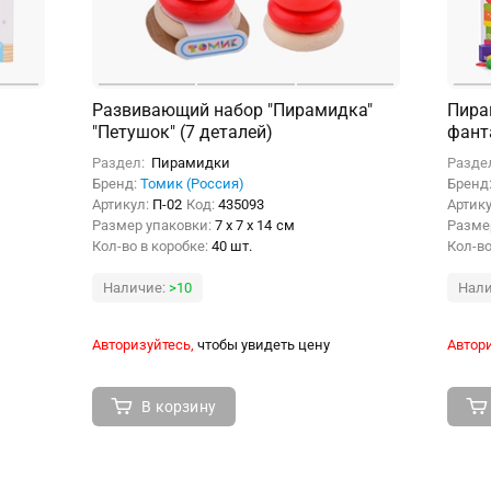
Развивающий набор "Пирамидка"
Пира
"Петушок" (7 деталей)
фант
Раздел:
Пирамидки
Разде
Бренд:
Томик (Россия)
Бренд
Артикул:
П-02
Код:
435093
Артик
Размер упаковки:
7 x 7 x 14 см
Разме
Кол-во в коробке:
40 шт.
Кол-во
Наличие:
>10
Нали
Авторизуйтесь,
чтобы увидеть цену
Автори
В корзину