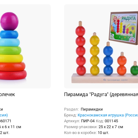
олечек
Пирамида "Радуга" (деревянная
ки
Раздел:
Пирамидки
ссия)
Бренд:
Краснокамская игрушка (Росси
360171
Артикул:
ПИР-04
Код:
001145
6 x 6 x 11 см
Размер упаковки:
25 x 22 x 7 см
2 шт.
Кол-во в коробке:
10 шт.