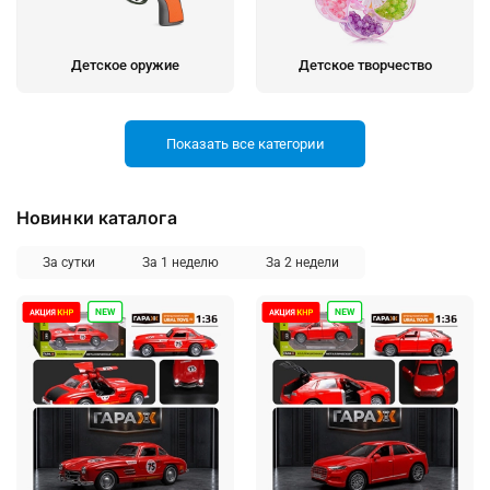
Детское оружие
Детское творчество
Показать все категории
Новинки каталога
Игрушки для малышей
Игры для развлечений
За сутки
За 1 неделю
За 2 недели
Книжная продукция
Конструкторы