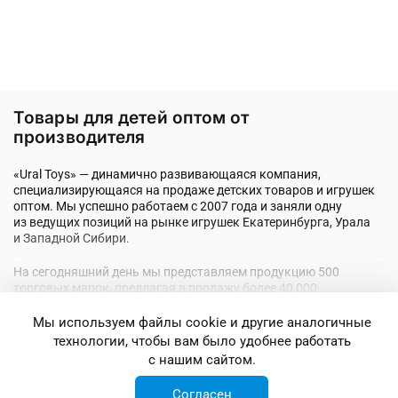
Товары для детей оптом от
производителя
«Ural Toys» — динамично развивающаяся компания,
специализирующаяся на продаже детских товаров и игрушек
оптом. Мы успешно работаем с 2007 года и заняли одну
из ведущих позиций на рынке игрушек Екатеринбурга, Урала
и Западной Сибири.
На сегодняшний день мы представляем продукцию 500
торговых марок, предлагая в продажу более 40 000
наименований качественных игрушек и различных товаров
для детей, в том числе для новорожденных. У нас вы можете
Мы используем файлы cookie и другие аналогичные
купить игры и игрушки крупным и мелким оптом с нашего
технологии, чтобы вам было удобнее работать
склада. Предлагаются и другие детские товары оптом:
с нашим сайтом.
школьные принадлежности, детские книги и предметы мебели.
Наши преимущества
Так же в нашем ассортименте представлены товары для
Согласен