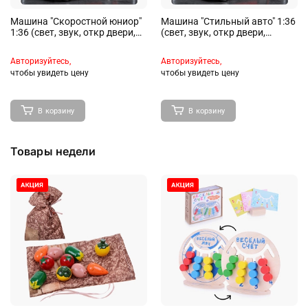
Машина "Скоростной юниор"
Машина "Стильный авто" 1:36
1:36 (свет, звук, откр двери,
(свет, звук, откр двери,
металл) в коробке (цвет
металл) в коробке (цвет
красный)
красный)
Авторизуйтесь,
Авторизуйтесь,
чтобы увидеть цену
чтобы увидеть цену
Игрушки на
Новогодние товары
радиоуправлении
В корзину
В корзину
Товары недели
Канцтовары, школьные
Музыкальные
принадлежности
инструменты