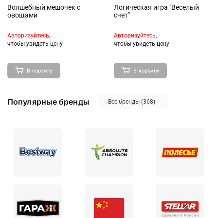
Волшебный мешочек с
Логическая игра "Веселый
овощами
счет"
Куклы и аксессуары
Сюжетно-ролевые игры
Авторизуйтесь,
Авторизуйтесь,
чтобы увидеть цену
чтобы увидеть цену
В корзину
В корзину
Популярные бренды
Все бренды
(368)
Развивающие, обучающие
Настольные игры, пазлы
игрушки
Мягконабивные игрушки и
Наборы животных,
аксессуары
персонажей