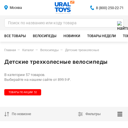
Москва
8 (800) 250-22-71
ИГРУШКИ ОПТОМ
ВСЕ ТОВАРЫ
ВЕЛОСИПЕДЫ
НОВИНКИ
ТОВАРЫ НЕДЕЛИ
ТО
Главная
Каталог
Велосипеды
Детские трехколесные
Детские трехколесные велосипеды
В категории 57 товаров.
Выбирайте на нашем сайте от 899.9 ₽.
ТОВАРЫ ПО АКЦИИ
52
По новизне
Фильтры