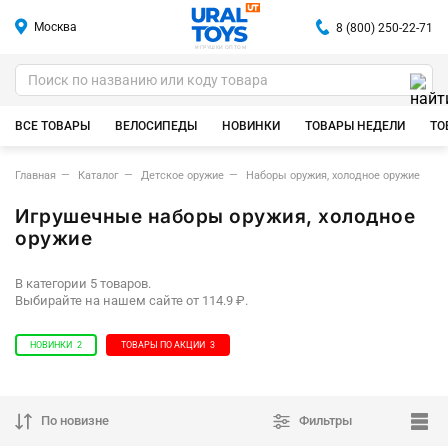
Москва
8 (800) 250-22-71
ИГРУШКИ ОПТОМ
ВСЕ ТОВАРЫ
ВЕЛОСИПЕДЫ
НОВИНКИ
ТОВАРЫ НЕДЕЛИ
ТО
Главная
Каталог
Детское оружие
Наборы оружия, холодное оружие
Игрушечные наборы оружия, холодное
оружие
В категории 5 товаров.
Выбирайте на нашем сайте от 114.9 ₽.
НОВИНКИ
2
ТОВАРЫ ПО АКЦИИ
3
По новизне
Фильтры