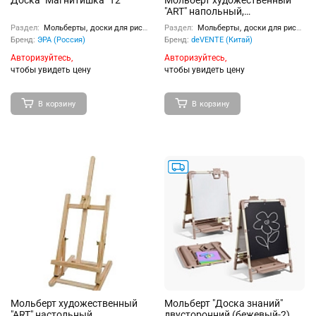
Доска "Магнитишка" Т2
Мольберт художественный
"ART" напольный,
металлический,
Раздел:
Мольберты, доски для рисования
Раздел:
Мольберты, доски для рисования
телескопический,
Бренд:
ЭРА (Россия)
Бренд:
deVENTE (Китай)
максимальный размер
мольберта 160x94x90 см, вес
Авторизуйтесь,
Авторизуйтесь,
900 г, максимальная высота
чтобы увидеть цену
чтобы увидеть цену
холста 83 см, с
возможностью регулировки
угла наклона, с чехлом для
В корзину
В корзину
транспортировки, в
картонной коробке
Мольберт художественный
Мольберт "Доска знаний"
"ART" настольный,
двусторонний (бежевый-2)