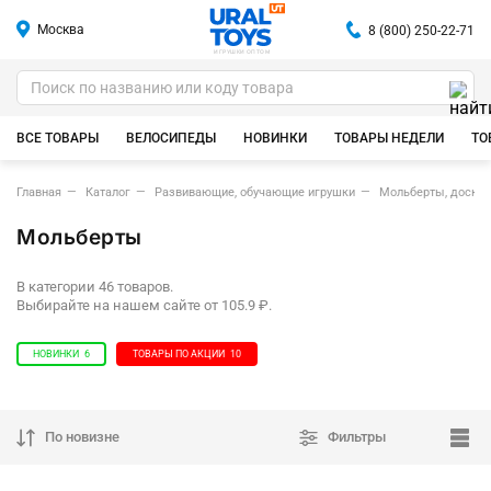
Москва
8 (800) 250-22-71
ИГРУШКИ ОПТОМ
ВСЕ ТОВАРЫ
ВЕЛОСИПЕДЫ
НОВИНКИ
ТОВАРЫ НЕДЕЛИ
ТО
Главная
Каталог
Развивающие, обучающие игрушки
Мольберты, доски 
Мольберты
В категории 46 товаров.
Выбирайте на нашем сайте от 105.9 ₽.
НОВИНКИ
6
ТОВАРЫ ПО АКЦИИ
10
По новизне
Фильтры