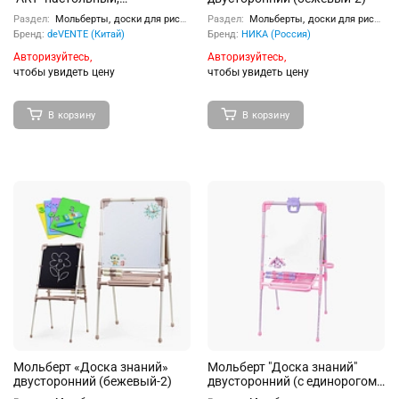
деревянный, 23x25x59 см,
Раздел:
Мольберты, доски для рисования
Раздел:
Мольберты, доски для рисования
максимальная высота холста
Бренд:
deVENTE (Китай)
Бренд:
НИКА (Россия)
43 см, с возможностью
регулировки угла наклона, в
Авторизуйтесь,
Авторизуйтесь,
картонной коробке
чтобы увидеть цену
чтобы увидеть цену
В корзину
В корзину
Мольберт «Доска знаний»
Мольберт "Доска знаний"
двусторонний (бежевый-2)
двусторонний (с единорогом
розовый)