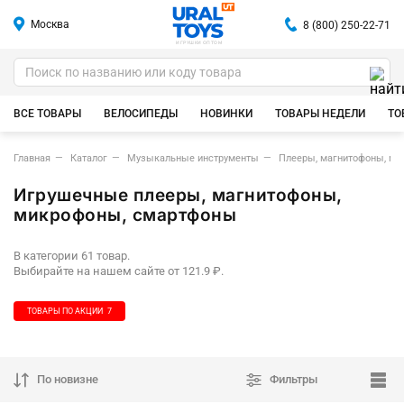
Москва
8 (800) 250-22-71
ИГРУШКИ ОПТОМ
ВСЕ ТОВАРЫ
ВЕЛОСИПЕДЫ
НОВИНКИ
ТОВАРЫ НЕДЕЛИ
ТО
Главная
Каталог
Музыкальные инструменты
Плееры, магнитофоны, м
Игрушечные плееры, магнитофоны,
микрофоны, смартфоны
В категории 61 товар.
Выбирайте на нашем сайте от 121.9 ₽.
ТОВАРЫ ПО АКЦИИ
7
По новизне
Фильтры