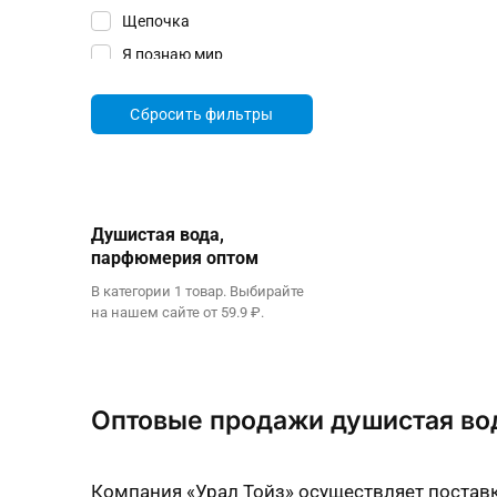
Щепочка
Я познаю мир
1Toy
Сбросить фильтры
512
Abero
AbsoluteChampion
Agura
Душистая вода,
Alatoys
парфюмерия оптом
Alingar
В категории 1 товар. Выбирайте
на нашем сайте от 59.9 ₽.
Anbeiya Family
ART SAND
ArtSpace
Оптовые продажи душистая во
Attomex
Ausini
AUTOPROFI
Компания «Урал Тойз» осуществляет поставк