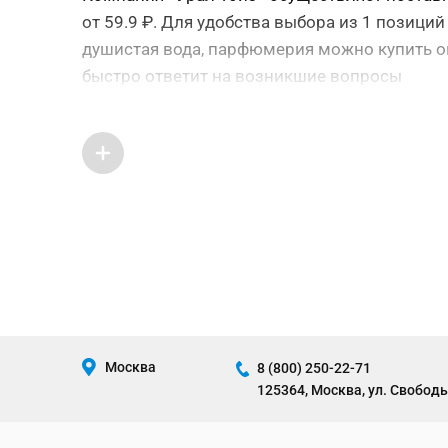
от 59.9 ₽. Для удобства выбора из 1 позици
AЯT CRAFT
душистая вода, парфюмерия можно купить оп
Baby BOOM
быстро ответит на возникшие вопросы
Balody
Basik&Co
Bauеr
BELAITOYS
Belbal
Berlingo
Bestway
BiBi
BimBiMon
Bondibon
Москва
8 (800) 250-22-71
BOOL-BOOL FOR BABY
125364, Москва, ул. Свободы
BOOMZEE
Brauberg