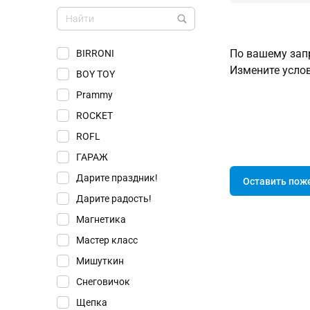
По вашему запр
BIRRONI
Измените услов
BOY TOY
Prammy
ROCKET
ROFL
ГАРАЖ
Дарите праздник!
Оставить пож
Дарите радость!
Магнетика
Мастер класс
Мишуткин
Снеговичок
Щепка