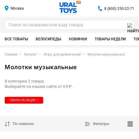
Москва
8 (800) 250-22-71
ИГРУШКИ ОПТОМ
ВСЕ ТОВАРЫ
ВЕЛОСИПЕДЫ
НОВИНКИ
ТОВАРЫ НЕДЕЛИ
ТО
Главная
Каталог
Игры для развлечений
Молотки музыкальные
Молотки музыкальные
В категории 2 товара.
Выбирайте на нашем сайте от 4.9 ₽.
ТОВАРЫ ПО АКЦИИ
1
По новизне
Фильтры