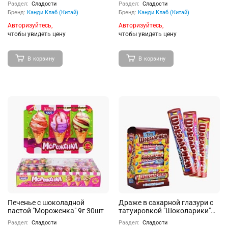
Монстра" ассорти 14г 30шт
Раздел:
Сладости
Раздел:
Сладости
Бренд:
Канди Клаб (Китай)
Бренд:
Канди Клаб (Китай)
Авторизуйтесь,
Авторизуйтесь,
чтобы увидеть цену
чтобы увидеть цену
В корзину
В корзину
Печенье с шоколадной
Драже в сахарной глазури с
пастой "Мороженка" 9г 30шт
татуировкой "Шоколарики"
12г 24шт
Раздел:
Сладости
Раздел:
Сладости