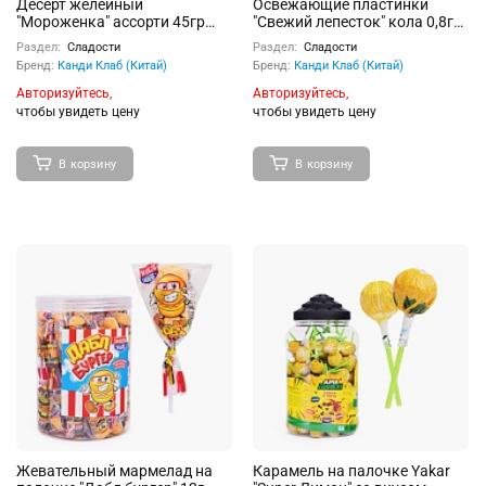
Десерт желейный
Освежающие пластинки
"Мороженка" ассорти 45гр
"Свежий лепесток" кола 0,8г
30шт
20шт
Раздел:
Сладости
Раздел:
Сладости
Бренд:
Канди Клаб (Китай)
Бренд:
Канди Клаб (Китай)
Авторизуйтесь,
Авторизуйтесь,
чтобы увидеть цену
чтобы увидеть цену
В корзину
В корзину
Жевательный мармелад на
Карамель на палочке Yakar