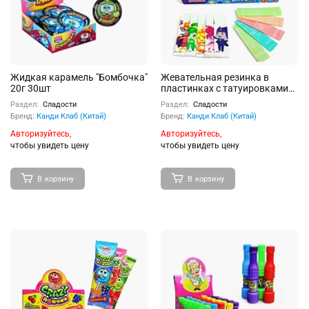
Жидкая карамель "Бомбочка"
Жевательная резинка в
20г 30шт
пластинках с татуировками
"Тату Бум" ассорти (Семь
Раздел:
Сладости
Раздел:
Сладости
Королевств) 12,5г 20шт
Бренд:
Канди Клаб (Китай)
Бренд:
Канди Клаб (Китай)
Авторизуйтесь,
Авторизуйтесь,
чтобы увидеть цену
чтобы увидеть цену
В корзину
В корзину