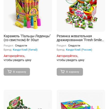
Карамель "Пальцы-Леденцы"
Резинка жевательная
(cо свистком) 8г 30шт
дражированная "Fresh Smile
Bubble" со вкусом манго с
Раздел:
Сладости
Раздел:
Сладости
жидкими центром 100шт
Бренд:
Канди Клаб (Китай)
Бренд:
Канди Клаб (Россия)
Авторизуйтесь,
Авторизуйтесь,
чтобы увидеть цену
чтобы увидеть цену
В корзину
В корзину