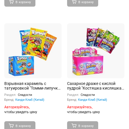
В корзину
В корзину
Взрывная карамель с
Сахарное драже с кислой
татуировкой "Томми-липучка"
пудрой "Костяшка кисляшка
1гр*30шт
Скелетон" 6г 30шт
Раздел:
Сладости
Раздел:
Сладости
Бренд:
Канди Клаб (Китай)
Бренд:
Канди Клаб (Китай)
Авторизуйтесь,
Авторизуйтесь,
чтобы увидеть цену
чтобы увидеть цену
В корзину
В корзину