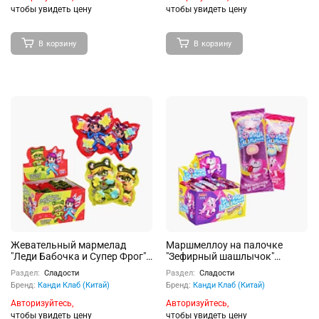
чтобы увидеть цену
чтобы увидеть цену
В корзину
В корзину
Жевательный мармелад
Маршмеллоу на палочке
"Леди Бабочка и Супер Фрог"
"Зефирный шашлычок"
ассорти 9г 30шт
12гр*30шт
Раздел:
Сладости
Раздел:
Сладости
Бренд:
Канди Клаб (Китай)
Бренд:
Канди Клаб (Китай)
Авторизуйтесь,
Авторизуйтесь,
чтобы увидеть цену
чтобы увидеть цену