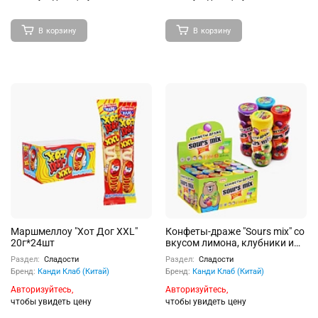
В корзину
В корзину
Маршмеллоу "Хот Дог XXL"
Конфеты-драже "Sours mix" со
20г*24шт
вкусом лимона, клубники и
черники 12г 20шт
Раздел:
Сладости
Раздел:
Сладости
Бренд:
Канди Клаб (Китай)
Бренд:
Канди Клаб (Китай)
Авторизуйтесь,
Авторизуйтесь,
чтобы увидеть цену
чтобы увидеть цену