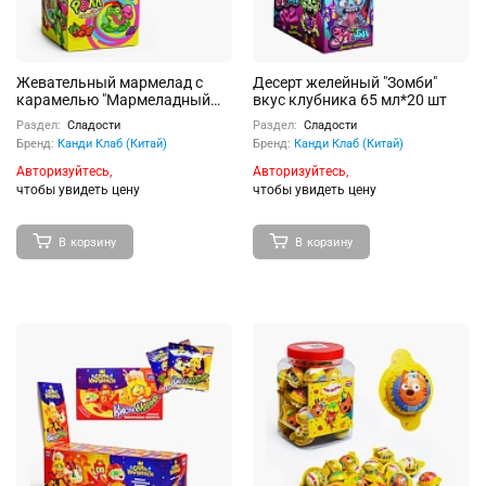
Жевательный мармелад с
Десерт желейный "Зомби"
карамелью "Мармеладный
вкус клубника 65 мл*20 шт
ролл", вкус ассорти (арбуз,
Раздел:
Сладости
Раздел:
Сладости
вишня, виноград, клубника),
Бренд:
Канди Клаб (Китай)
Бренд:
Канди Клаб (Китай)
11г 30шт
Авторизуйтесь,
Авторизуйтесь,
чтобы увидеть цену
чтобы увидеть цену
В корзину
В корзину