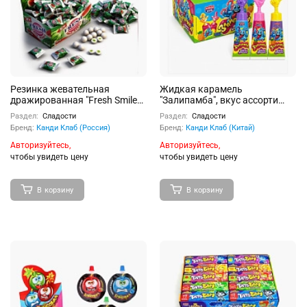
Резинка жевательная
Жидкая карамель
дражированная "Fresh Smile
"Залипамба", вкус ассорти
Bubble" со вкусом арбуза с
(клубника, голубика, ананас),
Раздел:
Сладости
Раздел:
Сладости
жидкими центром 100шт
20г 20 шт
Бренд:
Канди Клаб (Россия)
Бренд:
Канди Клаб (Китай)
Авторизуйтесь,
Авторизуйтесь,
чтобы увидеть цену
чтобы увидеть цену
В корзину
В корзину