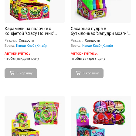
Карамель на палочке с
Сахарная пудра в
конфетой "Crazy Пончик"
бутылочках "Запудри мозги"
ассорти 10г 30шт
15г 30шт
Раздел:
Сладости
Раздел:
Сладости
Бренд:
Канди Клаб (Китай)
Бренд:
Канди Клаб (Китай)
Авторизуйтесь,
Авторизуйтесь,
чтобы увидеть цену
чтобы увидеть цену
В корзину
В корзину