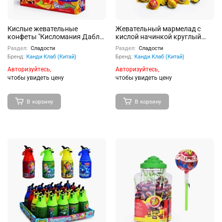
Кислые жевательные
Жевательный мармелад c
конфеты "Кисломания Дабл
кислой начинкой круглый
Фрукт" со вкусом апельсина и
"Три кота" вкус ассорти 10г
Раздел:
Сладости
Раздел:
Сладости
клубники 14г 30шт
30шт
Бренд:
Канди Клаб (Китай)
Бренд:
Канди Клаб (Китай)
Авторизуйтесь,
Авторизуйтесь,
чтобы увидеть цену
чтобы увидеть цену
В корзину
В корзину