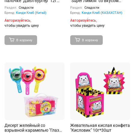
палочке "Дабл бургер" 12г
"Super Лимон" со вкусом
50шт
лимона 16г 100шт
Раздел:
Сладости
Раздел:
Сладости
Бренд:
Канди Клаб (Китай)
Бренд:
Канди Клаб (КАЗАХСТАН)
Авторизуйтесь,
Авторизуйтесь,
чтобы увидеть цену
чтобы увидеть цену
В корзину
В корзину
Десерт желейный со
Жевательная кислая конфета
взрывной карамелью "Глаз
"Кисловик" 10г*30шт