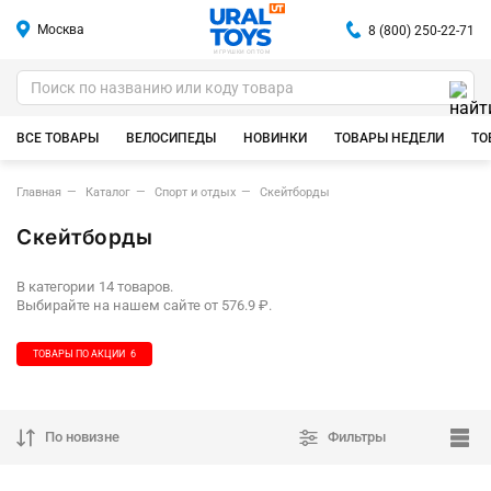
Москва
8 (800) 250-22-71
ИГРУШКИ ОПТОМ
ВСЕ ТОВАРЫ
ВЕЛОСИПЕДЫ
НОВИНКИ
ТОВАРЫ НЕДЕЛИ
ТО
Главная
Каталог
Спорт и отдых
Скейтборды
Скейтборды
В категории 14 товаров.
Выбирайте на нашем сайте от 576.9 ₽.
ТОВАРЫ ПО АКЦИИ
6
По новизне
Фильтры