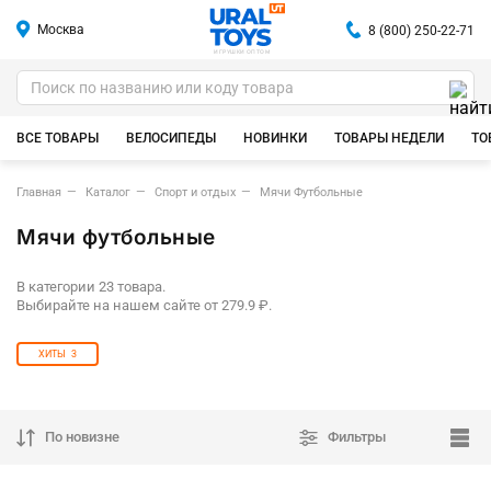
Москва
8 (800) 250-22-71
ИГРУШКИ ОПТОМ
ВСЕ ТОВАРЫ
ВЕЛОСИПЕДЫ
НОВИНКИ
ТОВАРЫ НЕДЕЛИ
ТО
Главная
Каталог
Спорт и отдых
Мячи Футбольные
Мячи футбольные
В категории 23 товара.
Выбирайте на нашем сайте от 279.9 ₽.
ХИТЫ
3
По новизне
Фильтры