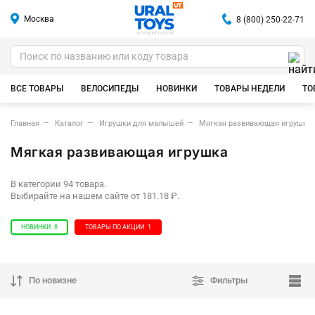
Москва
8 (800) 250-22-71
ИГРУШКИ ОПТОМ
ВСЕ ТОВАРЫ
ВЕЛОСИПЕДЫ
НОВИНКИ
ТОВАРЫ НЕДЕЛИ
ТО
Главная
Каталог
Игрушки для малышей
Мягкая развивающая игрушка
Мягкая развивающая игрушка
В категории 94 товара.
Выбирайте на нашем сайте от 181.18 ₽.
НОВИНКИ
8
ТОВАРЫ ПО АКЦИИ
1
По новизне
Фильтры