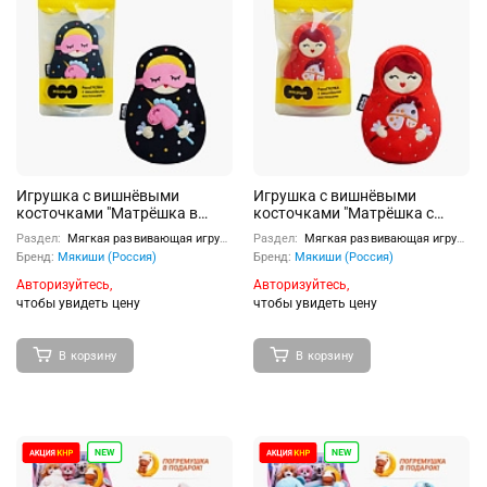
Игрушка с вишнёвыми
Игрушка с вишнёвыми
косточками "Матрёшка в
косточками "Матрёшка с
маске с единорогом"
лошадкой"
Раздел:
Мягкая развивающая игрушка
Раздел:
Мягкая развивающая игрушка
Бренд:
Мякиши (Россия)
Бренд:
Мякиши (Россия)
Авторизуйтесь,
Авторизуйтесь,
чтобы увидеть цену
чтобы увидеть цену
В корзину
В корзину