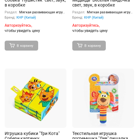
Собака "Пушистик" свет, звук,
Медведь "Веселая пандочка"
в коробке
свет, звук, в коробке
Раздел:
Мягкая развивающая игрушка
Раздел:
Мягкая развивающая игрушка
Бренд:
КНР (Китай)
Бренд:
КНР (Китай)
Авторизуйтесь,
Авторизуйтесь,
чтобы увидеть цену
чтобы увидеть цену
В корзину
В корзину
Игрушка кубики "Три Кота"
Текстильная игрушка
Собери картинку
погремушка "Лев" пищалка,