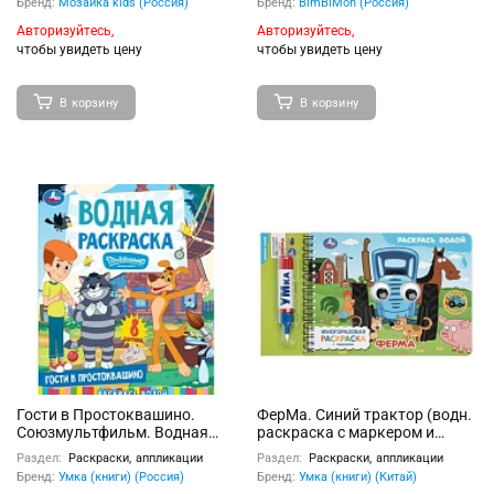
Бренд:
Мозаика kids (Россия)
Бренд:
BimBiMon (Россия)
Авторизуйтесь,
Авторизуйтесь,
чтобы увидеть цену
чтобы увидеть цену
В корзину
В корзину
Гости в Простоквашино.
ФерМа. Синий трактор (водн.
Союзмультфильм. Водная
раскраска с маркером и
раскраска. 200х250 мм. 8 стр
глазками) 200х150 8стр
Раздел:
Раскраски, аппликации
Раздел:
Раскраски, аппликации
Бренд:
Умка (книги) (Россия)
Бренд:
Умка (книги) (Китай)