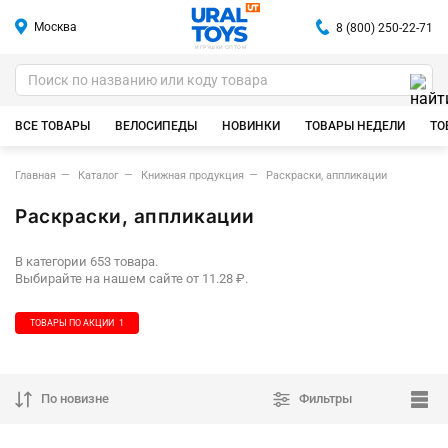
Москва
8 (800) 250-22-71
ИГРУШКИ ОПТОМ
ВСЕ ТОВАРЫ
ВЕЛОСИПЕДЫ
НОВИНКИ
ТОВАРЫ НЕДЕЛИ
ТО
Главная
Каталог
Книжная продукция
Раскраски, аппликации
Раскраски, аппликации
В категории 653 товара.
Выбирайте на нашем сайте от 11.28 ₽.
ТОВАРЫ ПО АКЦИИ
1
По новизне
Фильтры