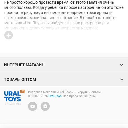
не просто хорошо провести время, от этого занятия очень
много пользы. Когда у ребенка плохое настроение, он это тоже
проявит в рисунке, а вы сможете вовремя отреагировать
на его психоэмоциональное состояние. В онлайн-каталоге
магазина «Ural Toys» вы найдете тысячи раскрасок для
мальчиков и девочек разных возрастов недорого.
Ассортимент магазина
Мы предлагаем огромный выбор товаров для детей
развлекательного и развивающего характера. Купить
раскраски детские оптом по выгодным ценам с доставкой
ИНТЕРНЕТ-МАГАЗИН
можно всего в пару кликов. Чтобы изучить весь ассортимент,
заходите на сайт в соответствующую категорию. Здесь
вы найдете:
ТОВАРЫ ОПТОМ
обычные тематические аппликации;
водные раскраски;
Интернет-магазин «Ural Toys» ― игрушки оптом.
© 2007–2026
Ural.Toys
Все права защищены.
раскраски с любимыми персонажами;
фигурные мозаики;
ИГРУШКИ ОПТОМ
вырезалки с одеждой для бумажных куколок и многое
другое.
Мы предлагаем детям создавать что-то свое. Это
необязательно должны быть шаблонные раскраски, в нашем