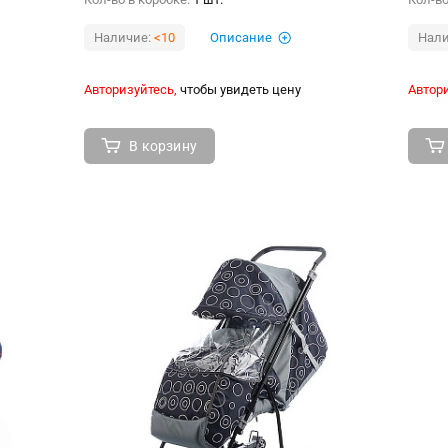
Наличие:
<10
Описание
Нали
Авторизуйтесь,
чтобы увидеть цену
Автори
В корзину