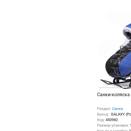
Санки-коляска 
Раздел:
Санки
Бренд:
GALAXY (Р
Код:
450982
Размер упаковки:
Кол-во в коробке:
1