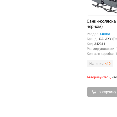
Санки-коляска
черном)
Раздел:
Санки
Бренд:
GALAXY (Р
Код:
342311
Размер упаковки:
Кол-во в коробке:
1
Наличие:
<10
Авторизуйтесь,
что
В корзину