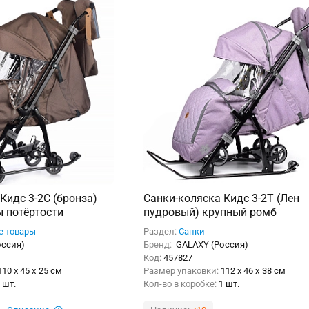
Кидс 3-2С (бронза)
Санки-коляска Кидс 3-2Т (Лен
ы потёртости
пудровый) крупный ромб
е товары
Раздел:
Санки
оссия)
Бренд:
GALAXY (Россия)
Код:
457827
110 x 45 x 25 см
Размер упаковки:
112 x 46 x 38 см
 шт.
Кол-во в коробке:
1 шт.