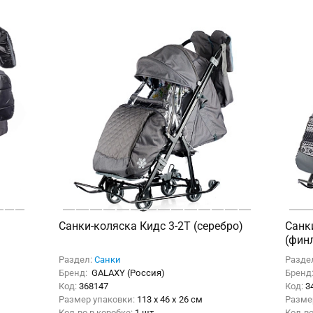
)
Санки-коляска Кидс 3-2Т (серебро)
Санк
(фин
Раздел:
Санки
Разде
Бренд:
GALAXY (Россия)
Бренд
Код:
368147
Код:
3
Размер упаковки:
113 x 46 x 26 см
Разме
Кол-во в коробке:
1 шт.
Кол-во