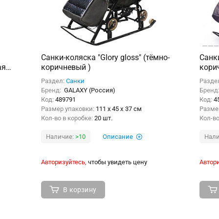
Санки-коляска "Glory gloss" (тёмно-
Санки
ая
коричневый )
кори
Раздел:
Санки
Разде
Бренд:
GALAXY (Россия)
Бренд
Код:
489791
Код:
4
Размер упаковки:
111 x 45 x 37 см
Разме
Кол-во в коробке:
20 шт.
Кол-во
Наличие:
>10
Описание
Нали
Авторизуйтесь,
чтобы увидеть цену
Автори
В корзину