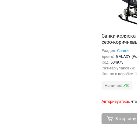
Санки-коляска "
серо-коричнев
+светоотража
Раздел:
Санки
Бренд:
GALAXY (Р
Код:
504975
Размер упаковки:
Кол-во в коробке:
1
Наличие:
>10
Авторизуйтесь,
что
В корзину