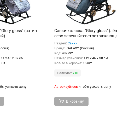
Glory gloss" (сатин
Санки-коляска "Glory gloss" (лён
ый)
серо-зеленый+светоотражающ
ющая
ткань)
Раздел:
Санки
оссия)
Бренд:
GALAXY (Россия)
Код:
489792
111 x 45 x 37 см
Размер упаковки:
112 x 46 x 38 см
 шт.
Кол-во в коробке:
15 шт.
Наличие:
>10
бы увидеть цену
Авторизуйтесь,
чтобы увидеть цену
В корзину