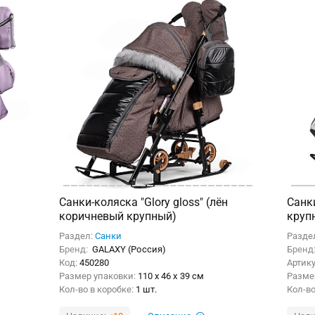
Санки-коляска "Glory gloss" (лён
Санки
коричневый крупный)
круп
Раздел:
Санки
Разде
Бренд:
GALAXY (Россия)
Бренд
Код:
450280
Артик
Размер упаковки:
110 x 46 x 39 см
Разме
Кол-во в коробке:
1 шт.
Кол-во