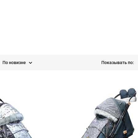
По новизне
Показывать по: