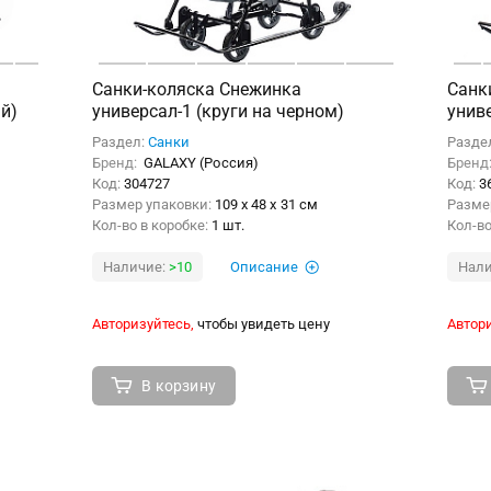
Санки-коляска Снежинка
Санк
й)
универсал-1 (круги на черном)
унив
Раздел:
Санки
Разде
Бренд:
GALAXY (Россия)
Бренд
Код:
304727
Код:
3
Размер упаковки:
109 x 48 x 31 см
Разме
Кол-во в коробке:
1 шт.
Кол-во
Наличие:
>10
Описание
Нали
Авторизуйтесь,
чтобы увидеть цену
Автори
В корзину