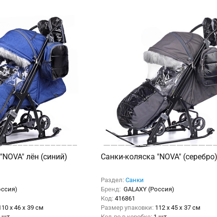
"NOVA" лён (синий)
Санки-коляска "NOVA" (серебро
Раздел:
Санки
оссия)
Бренд:
GALAXY (Россия)
Код:
416861
110 x 46 x 39 см
Размер упаковки:
112 x 45 x 37 см
 шт.
Кол-во в коробке:
1 шт.