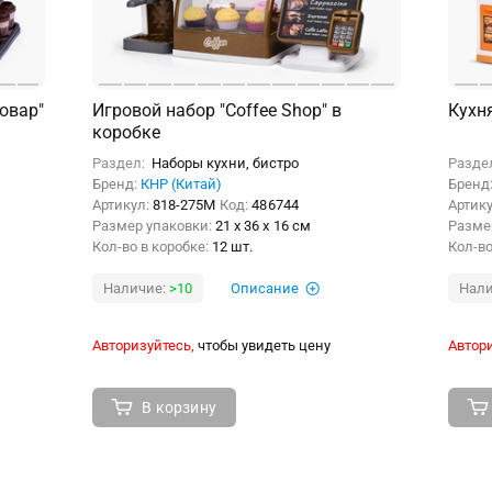
овар"
Игровой набор "Coffee Shop" в
Кухн
коробке
Раздел:
Наборы кухни, бистро
Разде
Бренд:
КНР (Китай)
Бренд
Артикул:
818-275M
Код:
486744
Артик
Размер упаковки:
21 x 36 x 16 см
Разме
Кол-во в коробке:
12 шт.
Кол-во
Наличие:
>10
Описание
Нали
Авторизуйтесь,
чтобы увидеть цену
Автори
В корзину