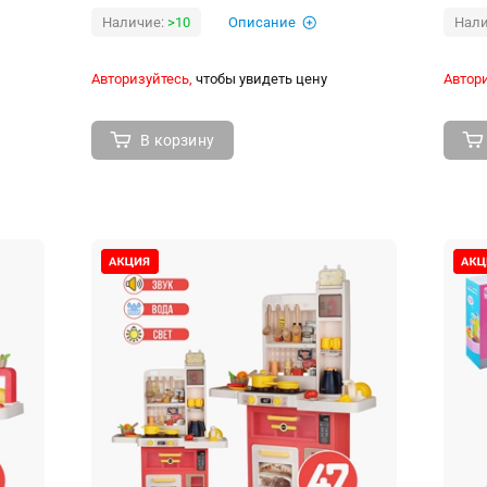
Наличие:
>10
Описание
Нали
Авторизуйтесь,
чтобы увидеть цену
Автори
В корзину