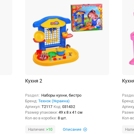
Кухня 2
Кухн
Раздел:
Наборы кухни, бистро
Разде
Бренд:
Технок (Украина)
Бренд
Артикул:
Т2117
Код:
031432
Артик
Размер упаковки:
49 x 8 x 41 см
Разме
Кол-во в коробке:
8 шт.
Кол-во
Наличие:
>10
Описание
Нали