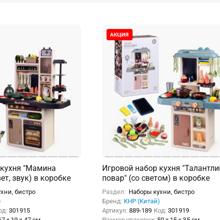
 кухня "Мамина
Игровой набор кухня "Талантл
ет, звук) в коробке
повар" (со светом) в коробке
хни, бистро
Раздел:
Наборы кухни, бистро
)
Бренд:
КНР (Китай)
од:
301915
Артикул:
889-189
Код:
301919
67 x 19 x 47 см
Размер упаковки:
50 x 15 x 35 см