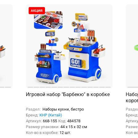
Игровой набор "Барбекю" в коробке
Набор
коро
Раздел:
Наборы кухни, бистро
Разде
Бренд:
КНР (Китай)
Бренд
Артикул:
668-155
Код:
484578
Артик
Размер упаковки:
44 x 15 x 32 см
Разме
Кол-во в коробке:
12 шт.
Кол-во