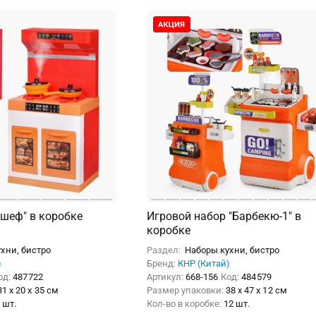
 шеф" в коробке
Игровой набор "Барбекю-1" в
коробке
хни, бистро
Раздел:
Наборы кухни, бистро
)
Бренд:
КНР (Китай)
од:
487722
Артикул:
668-156
Код:
484579
31 x 20 x 35 см
Размер упаковки:
38 x 47 x 12 см
 шт.
Кол-во в коробке:
12 шт.