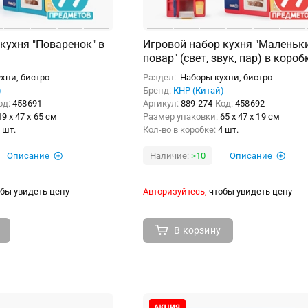
кухня "Поваренок" в
Игровой набор кухня "Маленьк
повар" (свет, звук, пар) в короб
хни, бистро
Раздел:
Наборы кухни, бистро
)
Бренд:
КНР (Китай)
од:
458691
Артикул:
889-274
Код:
458692
19 x 47 x 65 см
Размер упаковки:
65 x 47 x 19 см
 шт.
Кол-во в коробке:
4 шт.
Описание
Наличие:
>10
Описание
бы увидеть цену
Авторизуйтесь,
чтобы увидеть цену
В корзину