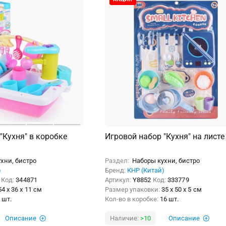
"Кухня" в коробке
Игровой набор "Кухня" на листе
хни, бистро
Раздел:
Наборы кухни, бистро
)
Бренд:
КНР (Китай)
Код:
344871
Артикул:
Y8852
Код:
333779
54 x 36 x 11 см
Размер упаковки:
35 x 50 x 5 см
 шт.
Кол-во в коробке:
16 шт.
Описание
Наличие:
>10
Описание