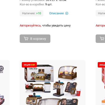
Кол-во в коробке:
9 шт.
Кол-во
Наличие:
>10
Описание
Нали
Авторизуйтесь,
чтобы увидеть цену
Автори
В корзину