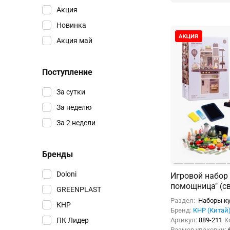
Акция
Новинка
Акция май
Поступление
За сутки
За неделю
За 2 недели
Бренды
Doloni
Игровой набор
помощница" (св
GREENPLAST
Раздел:
Наборы ку
КНР
Бренд:
КНР (Китай
ПК Лидер
Артикул:
889-211
К
Размер упаковки: