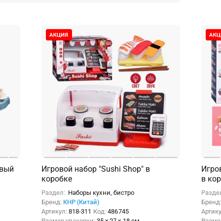
ивый
Игровой набор "Sushi Shop" в
Игров
коробке
в ко
Раздел:
Наборы кухни, бистро
Разде
Бренд:
КНР (Китай)
Бренд
Артикул:
818-311
Код:
486745
Артик
Размер упаковки:
35 x 27 x 18 см
Разме