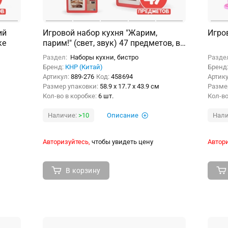
ий
Игровой набор кухня "Жарим,
Игро
ке
парим!" (свет, звук) 47 предметов, в
коробке
Раздел:
Наборы кухни, бистро
Разде
Бренд:
КНР (Китай)
Бренд
Артикул:
889-276
Код:
458694
Артик
Размер упаковки:
58.9 x 17.7 x 43.9 см
Разме
Кол-во в коробке:
6 шт.
Кол-во
Наличие:
>10
Описание
Нали
Авторизуйтесь,
чтобы увидеть цену
Автори
В корзину