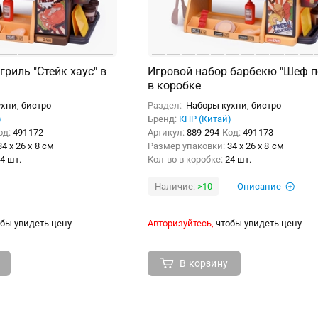
гриль "Стейк хаус" в
Игровой набор барбекю "Шеф п
в коробке
хни, бистро
Раздел:
Наборы кухни, бистро
)
Бренд:
КНР (Китай)
од:
491172
Артикул:
889-294
Код:
491173
34 x 26 x 8 см
Размер упаковки:
34 x 26 x 8 см
4 шт.
Кол-во в коробке:
24 шт.
Наличие:
>10
Описание
бы увидеть цену
Авторизуйтесь,
чтобы увидеть цену
В корзину