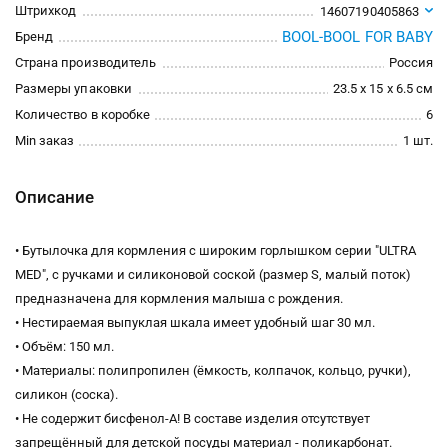
Штрихкод
14607190405863
BOOL-BOOL FOR BABY
Бренд
Страна производитель
Россия
Размеры упаковки
23.5 x 15 x 6.5 см
Количество в коробке
6
Min заказ
1 шт.
Описание
• Бутылочка для кормления с широким горлышком серии "ULTRA
MED", с ручками и силиконовой соской (размер S, малый поток)
предназначена для кормления малыша с рождения.
• Нестираемая выпуклая шкала имеет удобный шаг 30 мл.
• Объём: 150 мл.
• Материалы: полипропилен (ёмкость, колпачок, кольцо, ручки),
силикон (соска).
• Не содержит бисфенол-А! В составе изделия отсутствует
запрещённый для детской посуды материал - поликарбонат.