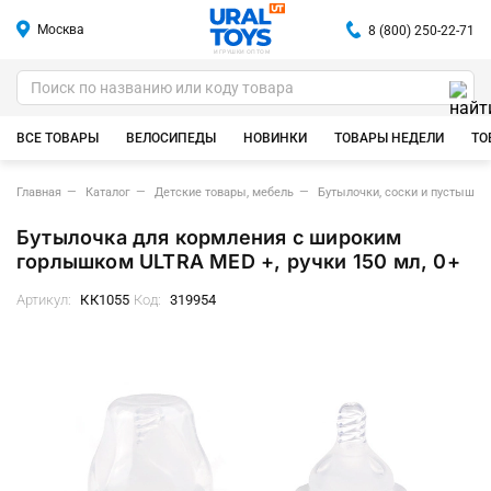
Москва
8 (800) 250-22-71
ИГРУШКИ ОПТОМ
ВСЕ ТОВАРЫ
ВЕЛОСИПЕДЫ
НОВИНКИ
ТОВАРЫ НЕДЕЛИ
ТО
Главная
Каталог
Детские товары, мебель
Бутылочки, соски и пустышки
Бутылочка для кормления с широким
горлышком ULTRA MED +, ручки 150 мл, 0+
Артикул:
КК1055
Код:
319954