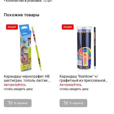
• Количество в упаковке: 12 шт.
Похожие товары
Карандаш чернографит.НВ
Карандаш "Rainbow" ч/
шестигран. тополь ластик
графитный из прессованой
рисунок детский коробка с
бумаги
Авторизуйтесь,
Авторизуйтесь,
европодве
чтобы увидеть цену
чтобы увидеть цену
В корзину
В корзину