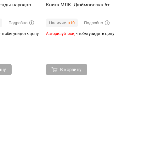
генды народов
Книга МЛК. Дюймовочка 6+
Лучший 
кубок
Подробно
Подробно
Наличие:
<10
Наличи
чтобы увидеть цену
Авторизуйтесь,
чтобы увидеть цену
Авторизуй
ину
В корзину
В 