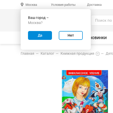
Условия работы
Доставка
Москва
Ваш город –
Каталог
Москва?
ИГРУШКИ ОПТОМ
Да
Нет
ВСЕ ТОВАРЫ
ВЕЛОСИПЕДЫ
НОВИНКИ
Главная
Каталог
Книжная продукция
Дет