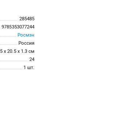
285485
9785353077244
Росмэн
Россия
5 x 20.5 x 1.3 см
24
1 шт.