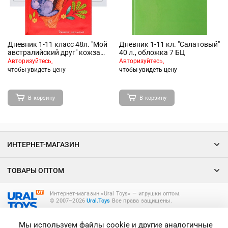
Дневник 1-11 класс 48л. "Мой
Дневник 1-11 кл. "Салатовый"
австралийский друг" кожзам
40 л., обложка 7 БЦ
блестки, полноцветная
Авторизуйтесь,
Авторизуйтесь,
печать
чтобы увидеть цену
чтобы увидеть цену
В корзину
В корзину
ИНТЕРНЕТ-МАГАЗИН
ТОВАРЫ ОПТОМ
Интернет-магазин «Ural Toys» ― игрушки оптом.
© 2007–2026
Ural.Toys
Все права защищены.
ИГРУШКИ ОПТОМ
Мы используем файлы cookie и другие аналогичные