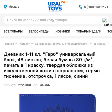
Москва
8 (800) 250-22-71
ИГРУШКИ ОПТОМ
ВСЕ ТОВАРЫ
ВЕЛОСИПЕДЫ
НОВИНКИ
ТОВАРЫ НЕДЕЛИ
ТО
Главная
Каталог
Канцтовары, школьные принадлежности
Дневники
Дневник 1-11 кл. "Герб" универсальный
блок, 48 листов, белая бумага 80 г/м²,
печать в 1 краску, твердая обложка из
искусственной кожи с поролоном, термо
тиснение, отстрочка, 1 ляссе, синий
Артикул:
2220400
Код:
442337