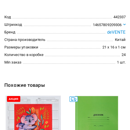
Код
442337
Штрихкод
14657809209306
deVENTE
Бренд
Страна производитель
Китай
Размеры упаковки
21 x 16 x 1 см
Количество в коробке
24
Min заказ
1 шт.
Похожие товары