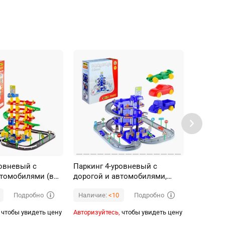
ровневый с
Паркинг 4-уровневый с
Многоур
втомобилями (в
дорогой и автомобилями,
гараж Bi
синий (в коробке)
Подробно
Подробно
Наличие:
<10
Наличи
чтобы увидеть цену
Авторизуйтесь,
чтобы увидеть цену
Авторизуй