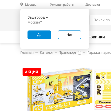
Условия работы
Доставка
Москва
Ваш город –
Каталог
Москва?
ИГРУШКИ ОПТОМ
Да
Нет
ВСЕ ТОВАРЫ
ВЕЛОСИПЕДЫ
НОВИНКИ
Главная
Каталог
Транспорт
Гаражи, парко