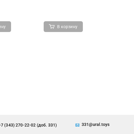
ину
В корзину
В 
331@ural.toys
+7 (343) 270-22-02 (доб. 331)