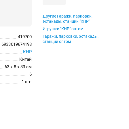
Другие Гаражи, парковки,
эстакады, станции "КНР"
Игрушки "КНР" оптом
Гаражи, парковки, эстакады,
419700
станции оптом
6933019674198
КНР
Китай
63 x 8 x 33 см
6
1 шт.