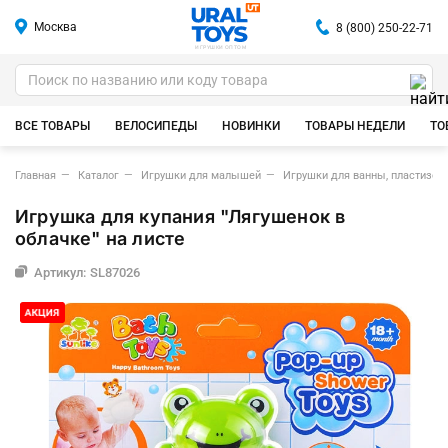
Москва
8 (800) 250-22-71
ИГРУШКИ ОПТОМ
ВСЕ ТОВАРЫ
ВЕЛОСИПЕДЫ
НОВИНКИ
ТОВАРЫ НЕДЕЛИ
ТО
Главная
Каталог
Игрушки для малышей
Игрушки для ванны, пластизол
Игрушка для купания "Лягушенок в
облачке" на листе
Артикул: SL87026