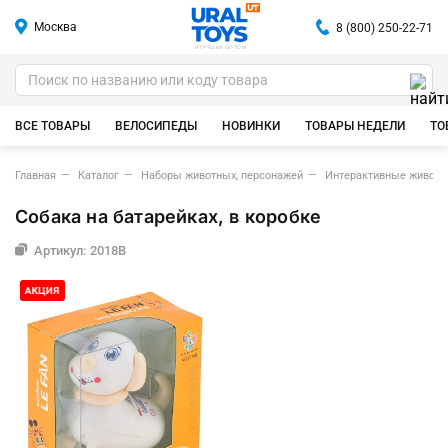
Москва
8 (800) 250-22-71
ИГРУШКИ ОПТОМ
ВСЕ ТОВАРЫ
ВЕЛОСИПЕДЫ
НОВИНКИ
ТОВАРЫ НЕДЕЛИ
ТО
Главная
Каталог
Наборы животных, персонажей
Интерактивные животн
Собака на батарейках, в коробке
Артикул: 2018B