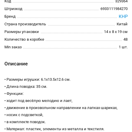
Код
329364
Штрихкод
6933111984270
КНР
Бренд
Страна производитель
Китай
Размеры упаковки
14 x 8 x 19 см
Количество в коробке
48
Min заказ
1 шт.
Описание
• Размеры игрушки: 6.1х13.5х12.6 см.
• Длина поводка: 35 см.
• Функции:
• ходит под весёлую мелодию и лает,
• движение в произвольном направлении на лапках-шариках,
• носик с подсветкой,
• в комплекте поводок.
• Материал: пластик, элементы из металла и текстиля.