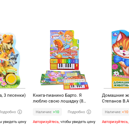
а, 3 песенки)
Книга-пианино Барто. Я
Домашние ж
люблю свою лошадку (8
Степанов В.А
клавиш и песенки)
со светом, 3 
Подробно
Подробно
Наличие:
>10
Наличие:
<10
ы увидеть цену
Авторизуйтесь,
чтобы увидеть цену
Авторизуйтесь,