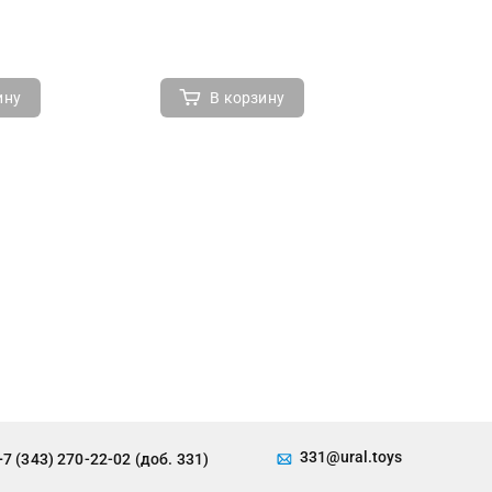
ину
В корзину
В 
331@ural.toys
+7 (343) 270-22-02 (доб. 331)