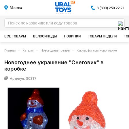
Москва
8 (800) 250-22-71
ИГРУШКИ ОПТОМ
ВСЕ ТОВАРЫ
ВЕЛОСИПЕДЫ
НОВИНКИ
ТОВАРЫ НЕДЕЛИ
ТО
Главная
Каталог
Новогодние товары
Куклы, фигуры новогодние
Новогоднее украшение "Снеговик" в
коробке
Артикул: S0317