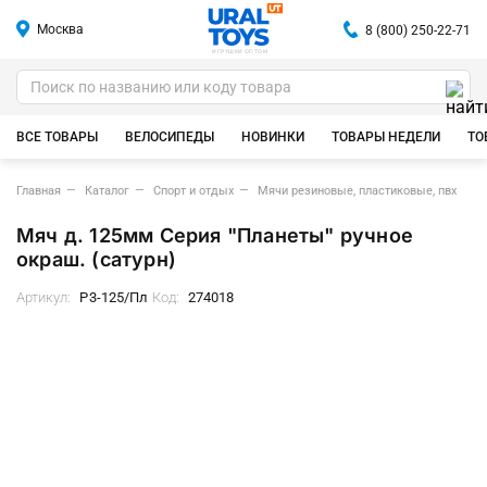
Москва
8 (800) 250-22-71
ИГРУШКИ ОПТОМ
ВСЕ ТОВАРЫ
ВЕЛОСИПЕДЫ
НОВИНКИ
ТОВАРЫ НЕДЕЛИ
ТО
Главная
Каталог
Спорт и отдых
Мячи резиновые, пластиковые, пвх
Мяч д. 125мм Серия "Планеты" ручное
окраш. (сатурн)
Артикул:
Р3-125/Пл
Код:
274018