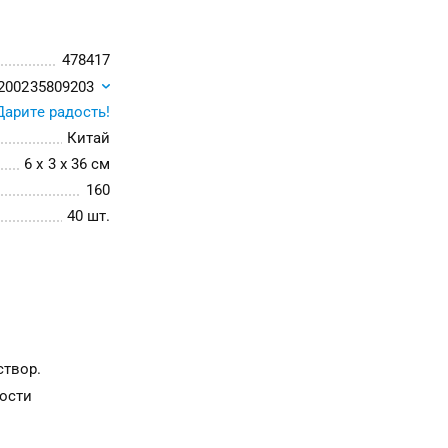
478417
200235809203
Дарите радость!
Китай
6 x 3 x 36 см
160
40 шт.
створ.
ости