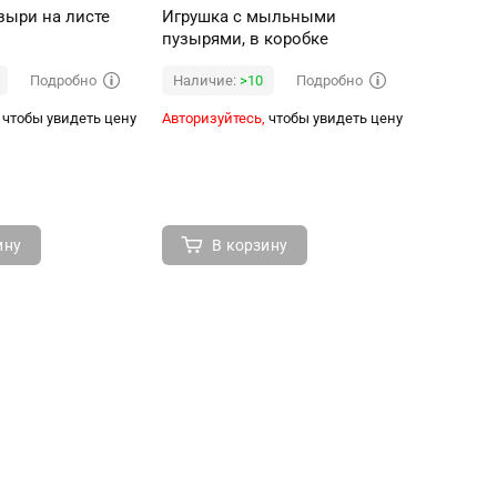
ыри на листе
Игрушка с мыльными
Игрушка
пузырями, в коробке
пузырям
Подробно
Подробно
Наличие:
>10
Наличи
чтобы увидеть цену
Авторизуйтесь,
чтобы увидеть цену
Авторизуй
ину
В корзину
В 