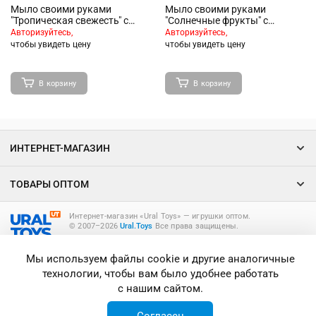
Мыло своими руками
Мыло своими руками
"Тропическая свежесть" с
"Солнечные фрукты" с
формочкой Крокодил
формочкой Попугай
Авторизуйтесь,
Авторизуйтесь,
чтобы увидеть цену
чтобы увидеть цену
В корзину
В корзину
ИНТЕРНЕТ-МАГАЗИН
ТОВАРЫ ОПТОМ
Интернет-магазин «Ural Toys» ― игрушки оптом.
© 2007–2026
Ural.Toys
Все права защищены.
ИГРУШКИ ОПТОМ
Мы используем файлы cookie и другие аналогичные
технологии, чтобы вам было удобнее работать
с нашим сайтом.
Согласен