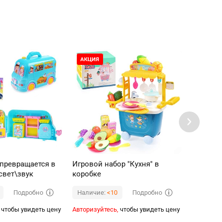
 превращается в
Игровой набор "Кухня" в
Игровой 
свет\звук
коробке
коробке
Подробно
Подробно
Наличие:
<10
Наличи
чтобы увидеть цену
Авторизуйтесь,
чтобы увидеть цену
Авторизуй