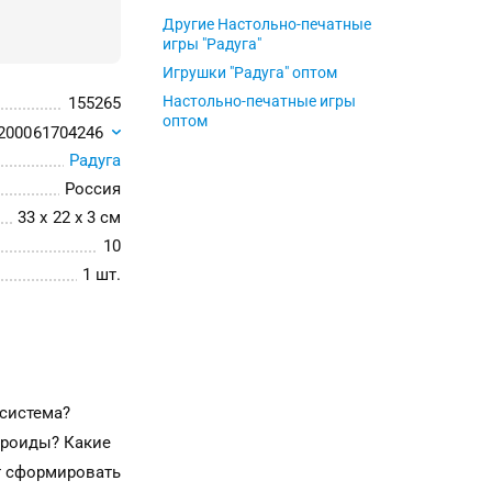
Другие Настольно-печатные
игры "Радуга"
Игрушки "Радуга" оптом
Настольно-печатные игры
155265
оптом
200061704246
Радуга
Россия
33 x 22 x 3 см
10
1 шт.
 система?
ероиды? Какие
т сформировать