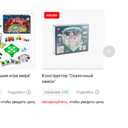
чшая игра мира"
Конструктор "Сказочный
Настоль
замок"
динозав
Подробно
Подробно
Наличие:
>10
Наличи
чтобы увидеть цену
Авторизуйтесь,
чтобы увидеть цену
Авторизуй