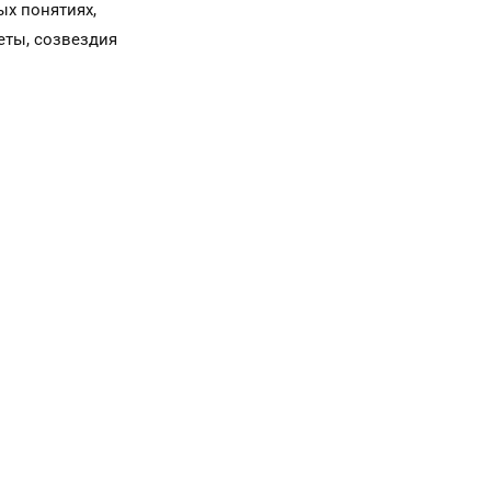
ых понятиях,
еты, созвездия