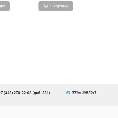
ину
В корзину
В 
331@ural.toys
+7 (343) 270-22-02 (доб. 331)