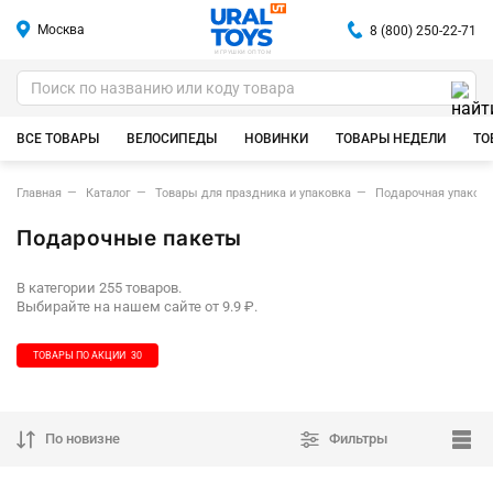
Москва
8 (800) 250-22-71
ИГРУШКИ ОПТОМ
ВСЕ ТОВАРЫ
ВЕЛОСИПЕДЫ
НОВИНКИ
ТОВАРЫ НЕДЕЛИ
ТО
Главная
Каталог
Товары для праздника и упаковка
Подарочная упаковк
Подарочные пакеты
В категории 255 товаров.
Выбирайте на нашем сайте от 9.9 ₽.
ТОВАРЫ ПО АКЦИИ
30
По новизне
Фильтры