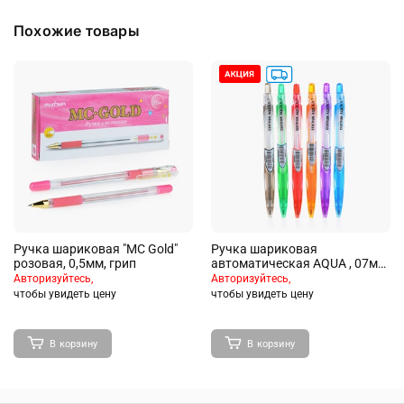
Похожие товары
Ручка шариковая "MC Gold"
Ручка шариковая
розовая, 0,5мм, грип
автоматическая AQUA , 07мм,
цвет чернил синяя
Авторизуйтесь,
Авторизуйтесь,
чтобы увидеть цену
чтобы увидеть цену
В корзину
В корзину