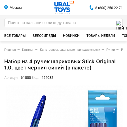
Москва
8 (800) 250-22-71
ИГРУШКИ ОПТОМ
ВСЕ ТОВАРЫ
ВЕЛОСИПЕДЫ
НОВИНКИ
ТОВАРЫ НЕДЕЛИ
ТО
Главная
Каталог
Канцтовары, школьные принадлежности
Ручки
Руч
Набор из 4 ручек шариковых Stick Original
1.0, цвет чернил синий (в пакете)
Артикул:
61000
Код:
454082