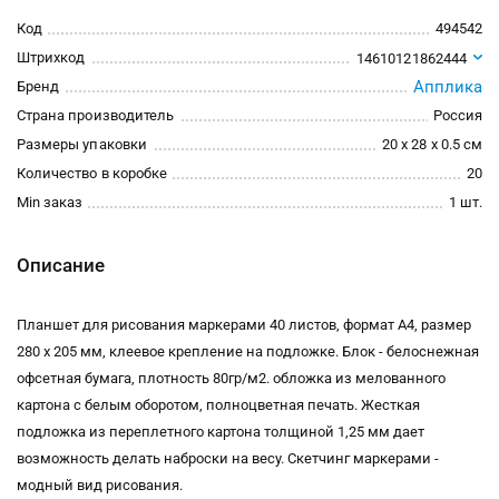
Код
494542
Штрихкод
14610121862444
Апплика
Бренд
Страна производитель
Россия
Размеры упаковки
20 x 28 x 0.5 см
Количество в коробке
20
Min заказ
1 шт.
Описание
Планшет для рисования маркерами 40 листов, формат А4, размер
280 х 205 мм, клеевое крепление на подложке. Блок - белоснежная
офсетная бумага, плотность 80гр/м2. обложка из мелованного
картона с белым оборотом, полноцветная печать. Жесткая
подложка из переплетного картона толщиной 1,25 мм дает
возможность делать наброски на весу. Скетчинг маркерами -
модный вид рисования.