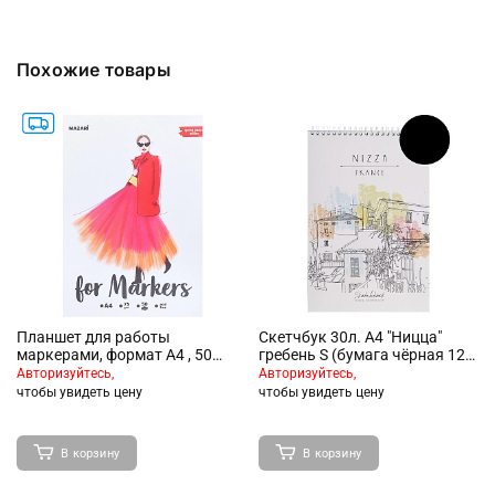
Похожие товары
Планшет для работы
Скетчбук 30л. А4 "Ницца"
маркерами, формат А4 , 50
гребень S (бумага чёрная 120
листов, бумага 75 г/м2,
г/кв.м) Премиум
Авторизуйтесь,
Авторизуйтесь,
склейка
чтобы увидеть цену
чтобы увидеть цену
В корзину
В корзину