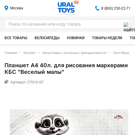
Москва
8 (800) 250-22-71
ИГРУШКИ ОПТОМ
ВСЕ ТОВАРЫ
ВЕЛОСИПЕДЫ
НОВИНКИ
ТОВАРЫ НЕДЕЛИ
ТО
Главная
Каталог
Канцтовары, школьные принадлежности
Скетчбуки, с
Планшет А4 40л. для рисования маркерами
КБС "Веселый малы"
Артикул: C7012-07