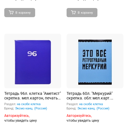
В корзину
В корзину
Тетрадь 96л. клетка "Аметист"
Тетрадь 60л. "Меркурий"
скрепка. мел.картон, печать
скрепка. обл: мел.карт.
металлизированным
глянцевая ламинация
Раздел:
на скобе клетка
Раздел:
на скобе клетка
пантоном
Бренд:
Эксмо канц. (Россия)
Бренд:
Эксмо канц. (Россия)
Авторизуйтесь,
Авторизуйтесь,
чтобы увидеть цену
чтобы увидеть цену