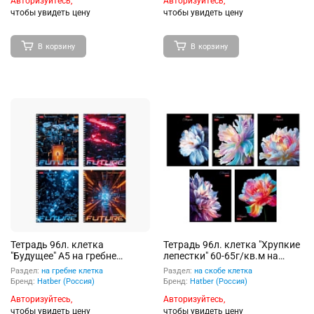
Авторизуйтесь,
Авторизуйтесь,
чтобы увидеть цену
чтобы увидеть цену
В корзину
В корзину
Тетрадь 96л. клетка
Тетрадь 96л. клетка "Хрупкие
"Будущее" А5 на гребне
лепестки" 60-65г/кв.м на
многоцветный срез
скобе Обл. мел.картон
Раздел:
на гребне клетка
Раздел:
на скобе клетка
перфорация на отрыв
ламинация Софт тач
Бренд:
Hatber (Россия)
Бренд:
Hatber (Россия)
Авторизуйтесь,
Авторизуйтесь,
чтобы увидеть цену
чтобы увидеть цену