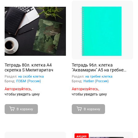
Тетрадь 80л. клетка А4
Тетрадь 96л. клетка
скрепка S Милитаритач
"Аквамарин" А5 на гребне
ламинация Soft-touch
Раздел:
на скобе клетка
Раздел:
на гребне клетка
SoloMatte
Бренд:
ПЗБМ (Россия)
Бренд:
Hatber (Россия)
Авторизуйтесь,
Авторизуйтесь,
чтобы увидеть цену
чтобы увидеть цену
В корзину
В корзину