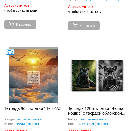
Авторизуйтесь,
Авторизуйтесь,
чтобы увидеть цену
чтобы увидеть цену
В корзину
В корзину
Тетрадь 96л. клетка "Лето" А5
Тетрадь 120л. клетка "Черная
кошка" с твердой обложкой,
глянцевая ламинация на
Раздел:
на скобе клетка
Раздел:
на гребне клетка
гребне
Бренд:
ПЗБМ (Россия)
Бренд:
SVETOCH (Россия)