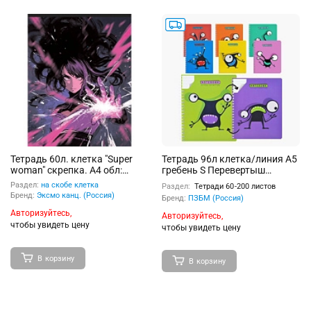
Тетрадь 60л. клетка "Super
Тетрадь 96л клетка/линия А5
woman" скрепка. А4 обл:
гребень S Перевертыш
мел.карт. глянцевая
Кляксоиды
Раздел:
на скобе клетка
Раздел:
Тетради 60-200 листов
ламинация
Бренд:
Эксмо канц. (Россия)
Бренд:
ПЗБМ (Россия)
Авторизуйтесь,
Авторизуйтесь,
чтобы увидеть цену
чтобы увидеть цену
В корзину
В корзину