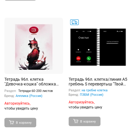
Тетрадь 96л. клетка
Тетрадь 96л. клетка/линия А5
"Девочка-кошка" обложка
гребень S перевертыш "Твой
мелованный картон
месседж" Премиум
Раздел:
на гребне клетка
Раздел:
Тетради 60-200 листов
4+0+Ламинация матовая
Бренд:
ПЗБМ (Россия)
Бренд:
Апплика (Россия)
Авторизуйтесь,
Авторизуйтесь,
чтобы увидеть цену
чтобы увидеть цену
В корзину
В корзину