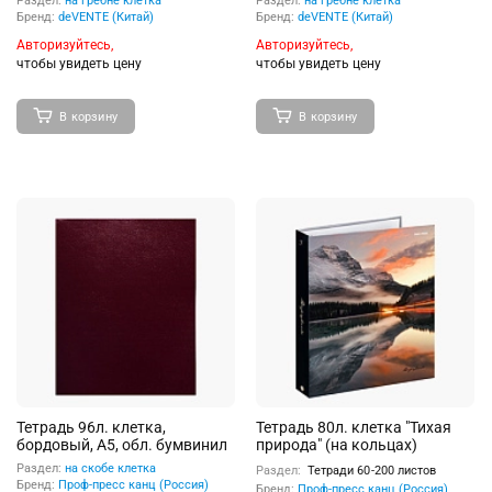
Раздел:
на гребне клетка
Раздел:
на гребне клетка
пластиковая обложка с
г/м² пластиковая обложка на
Бренд:
deVENTE (Китай)
Бренд:
deVENTE (Китай)
пластиковым карманом, на
гребне, цветная печать, 4
Авторизуйтесь,
Авторизуйтесь,
гребне, термоусадочная
пластиковых разделителя с
пленка, цвет черный с
чтобы увидеть цену
фигурной вырубкой и
чтобы увидеть цену
неоновым зеленым
дизайном
В корзину
В корзину
Тетрадь 96л. клетка,
Тетрадь 80л. клетка "Тихая
бордовый, А5, обл. бумвинил
природа" (на кольцах)
Раздел:
на скобе клетка
Раздел:
Тетради 60-200 листов
Бренд:
Проф-пресс канц (Россия)
Бренд:
Проф-пресс канц (Россия)