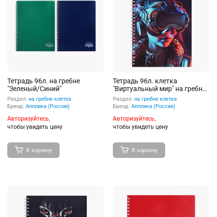
Тетрадь 96л. на гребне
Тетрадь 96л. клетка
"Зеленый/Синий"
"Виртуальный мир" на гребне,
обл. сплошной УФ лак
Раздел:
на гребне клетка
Раздел:
на гребне клетка
Бренд:
Апплика (Россия)
Бренд:
Апплика (Россия)
Авторизуйтесь,
Авторизуйтесь,
чтобы увидеть цену
чтобы увидеть цену
В корзину
В корзину