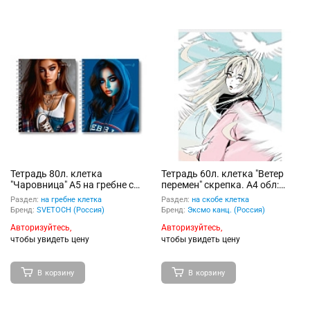
Тетрадь 80л. клетка
Тетрадь 60л. клетка "Ветер
"Чаровница" A5 на гребне с
перемен" скрепка. А4 обл:
твердой обложкой, глянцевая
мел.карт. глянцевая
Раздел:
на гребне клетка
Раздел:
на скобе клетка
ламинация
ламинация
Бренд:
SVETOCH (Россия)
Бренд:
Эксмо канц. (Россия)
Авторизуйтесь,
Авторизуйтесь,
чтобы увидеть цену
чтобы увидеть цену
В корзину
В корзину