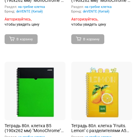
(190x262 мм) "MonoChrome"
(190x262 мм) "MonoChrome"
белая бумага 70 г/м² в клетку,
белая бумага 70 г/м² в клетку,
Раздел:
на гребне клетка
Раздел:
на гребне клетка
пластиковая обложка с
пластиковая обложка с
Бренд:
deVENTE (Китай)
Бренд:
deVENTE (Китай)
пластиковым карманом, на
пластиковым карманом, на
Авторизуйтесь,
Авторизуйтесь,
гребне, термоусадочная
гребне, термоусадочная
пленка, цвет черный с
чтобы увидеть цену
пленка, цвет черный с
чтобы увидеть цену
неоновым голубым
неоновым оранжевым
В корзину
В корзину
Тетрадь 80л. клетка В5
Тетрадь 80л. клетка "Fruits.
(190x262 мм) "MonoChrome"
Lemon" с разделителями А5
белая бумага 70 г/м² в клетку,
(145x208 мм) белая бумага 70