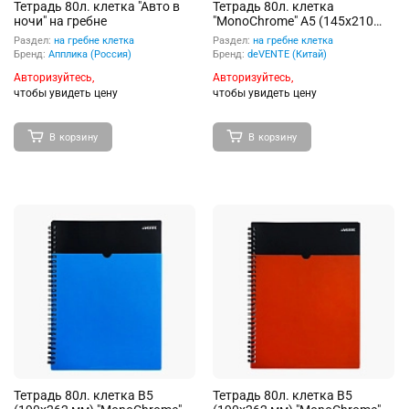
Тетрадь 80л. клетка "Авто в
Тетрадь 80л. клетка
ночи" на гребне
"MonoChrome" А5 (145x210
мм) белая бумага 70 г/м²
Раздел:
на гребне клетка
Раздел:
на гребне клетка
пластиковая обложка с
Бренд:
Апплика (Россия)
Бренд:
deVENTE (Китай)
пластиковым карманом, на
Авторизуйтесь,
Авторизуйтесь,
гребне, термоусадочная
чтобы увидеть цену
пленка, цвет черный с
чтобы увидеть цену
неоновым голубым
В корзину
В корзину
Тетрадь 80л. клетка В5
Тетрадь 80л. клетка В5