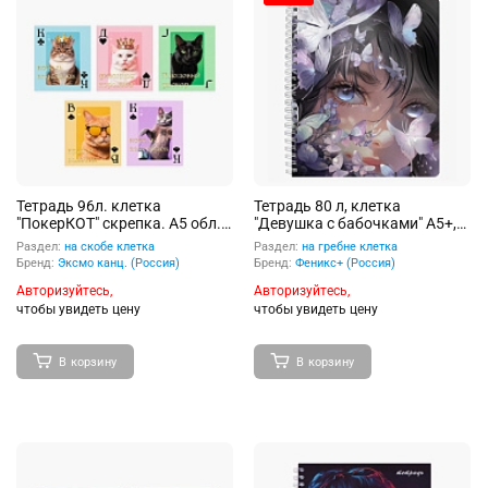
Тетрадь 96л. клетка
Тетрадь 80 л, клетка
"ПокерКОТ" скрепка. А5 обл.:
"Девушка с бабочками" А5+,
выб.лак с черн.пигментом
гребень
Раздел:
на скобе клетка
Раздел:
на гребне клетка
(термоподъем)
Бренд:
Эксмо канц. (Россия)
Бренд:
Феникс+ (Россия)
Авторизуйтесь,
Авторизуйтесь,
чтобы увидеть цену
чтобы увидеть цену
В корзину
В корзину