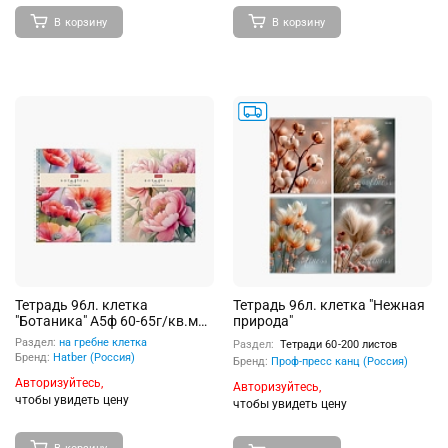
В корзину
В корзину
Тетрадь 96л. клетка
Тетрадь 96л. клетка "Нежная
"Ботаника" А5ф 60-65г/кв.м
природа"
на гребне многоцветный срез
Раздел:
на гребне клетка
Раздел:
Тетради 60-200 листов
перфорация
Бренд:
Hatber (Россия)
Бренд:
Проф-пресс канц (Россия)
Авторизуйтесь,
Авторизуйтесь,
чтобы увидеть цену
чтобы увидеть цену