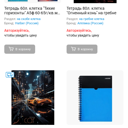
Тетрадь 60л. клетка "Тихие
Тетрадь 80л. клетка
горизонты" А5ф 60-65г/кв.м
"Огненный конь" на гребне
на скобе ламинация софт тач
Раздел:
на скобе клетка
Раздел:
на гребне клетка
Бренд:
Hatber (Россия)
Бренд:
Апплика (Россия)
Авторизуйтесь,
Авторизуйтесь,
чтобы увидеть цену
чтобы увидеть цену
В корзину
В корзину