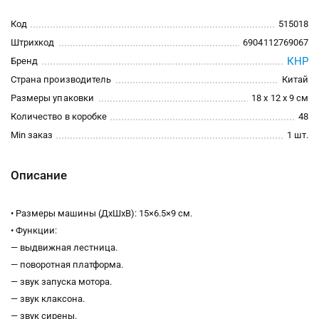
Код
515018
Штрихкод
6904112769067
КНР
Бренд
Страна производитель
Китай
Размеры упаковки
18 x 12 x 9 см
Количество в коробке
48
Min заказ
1 шт.
Описание
• Размеры машины (ДхШхВ): 15×6.5×9 см.
• Функции:
— выдвижная лестница.
— поворотная платформа.
— звук запуска мотора.
— звук клаксона.
— звук сирены.