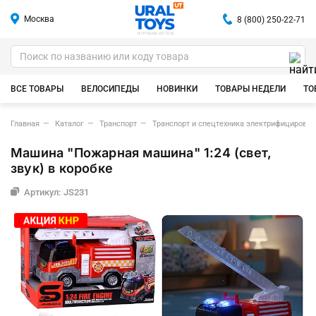
Москва
8 (800) 250-22-71
ИГРУШКИ ОПТОМ
ВСЕ ТОВАРЫ
ВЕЛОСИПЕДЫ
НОВИНКИ
ТОВАРЫ НЕДЕЛИ
ТО
Главная
Каталог
Транспорт
Транспорт и спецтехника электрифицирова
Машина "Пожарная машина" 1:24 (свет,
звук) в коробке
Артикул: JS231