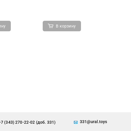
ину
В корзину
В 
331@ural.toys
+7 (343) 270-22-02 (доб. 331)