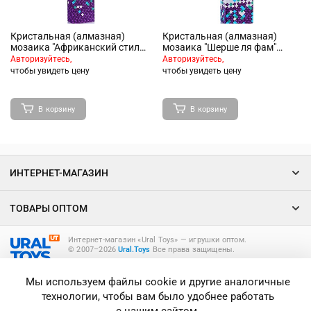
Кристальная (алмазная)
Кристальная (алмазная)
мозаика "Африканский стиль"
мозаика "Шерше ля фам"
35х35 см
30х30 см
Авторизуйтесь,
Авторизуйтесь,
чтобы увидеть цену
чтобы увидеть цену
В корзину
В корзину
ИНТЕРНЕТ-МАГАЗИН
ТОВАРЫ ОПТОМ
Интернет-магазин «Ural Toys» ― игрушки оптом.
© 2007–2026
Ural.Toys
Все права защищены.
ИГРУШКИ ОПТОМ
Мы используем файлы cookie и другие аналогичные
технологии, чтобы вам было удобнее работать
с нашим сайтом.