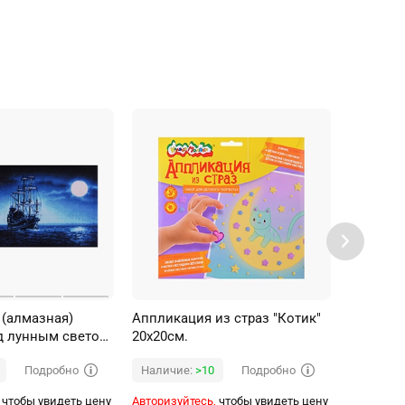
 (алмазная)
Аппликация из страз "Котик"
Апплика
д лунным светом"
20х20см.
20х20см.
Подробно
Подробно
Наличие:
>10
Наличи
чтобы увидеть цену
Авторизуйтесь,
чтобы увидеть цену
Авторизуй