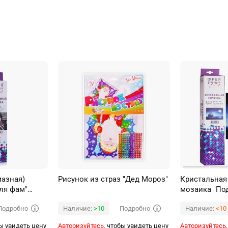
мазная)
Рисунок из страз "Дед Мороз"
Кристальная
ля фам"
мозаика "По
40 х 50 см
Подробно
Подробно
Наличие:
>10
Наличие:
<10
ы увидеть цену
Авторизуйтесь,
чтобы увидеть цену
Авторизуйтесь,