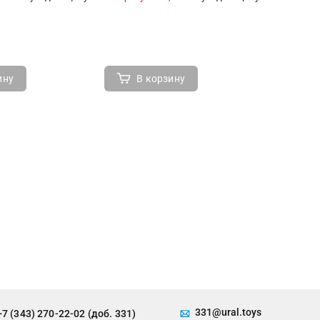
ину
В корзину
В 
331@ural.toys
+7 (343) 270-22-02 (доб. 331)