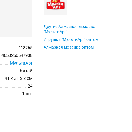
Другие Алмазная мозаика
"МультиАрт"
Игрушки "МультиАрт" оптом
Алмазная мозаика оптом
418265
4650250547938
МультиАрт
Китай
41 x 31 x 2 см
24
1 шт.