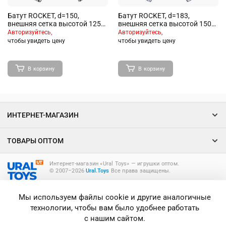
Батут ROCKET, d=150,
Батут ROCKET, d=183,
внешняя сетка высотой 125
внешняя сетка высотой 150
см., общая высота 155 см.
см., общая высота 207 см.
Авторизуйтесь,
Авторизуйтесь,
чтобы увидеть цену
чтобы увидеть цену
В корзину
В корзину
ИНТЕРНЕТ-МАГАЗИН
ТОВАРЫ ОПТОМ
Интернет-магазин «Ural Toys» ― игрушки оптом.
© 2007–2026
Ural.Toys
Все права защищены.
ИГРУШКИ ОПТОМ
Мы используем файлы cookie и другие аналогичные
технологии, чтобы вам было удобнее работать
с нашим сайтом.