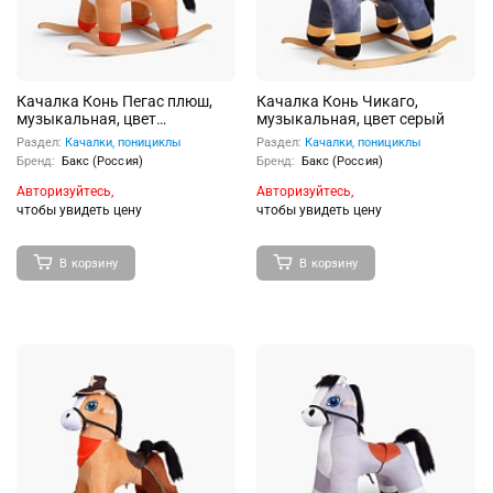
Качалка Конь Пегас плюш,
Качалка Конь Чикаго,
музыкальная, цвет
музыкальная, цвет серый
коричневый
Раздел:
Качалки, понициклы
Раздел:
Качалки, понициклы
Бренд:
Бакс (Россия)
Бренд:
Бакс (Россия)
Авторизуйтесь,
Авторизуйтесь,
чтобы увидеть цену
чтобы увидеть цену
В корзину
В корзину