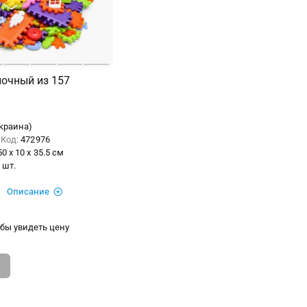
лочный из 157
краина)
Код:
472976
50 x 10 x 35.5 см
 шт.
Описание
бы увидеть цену