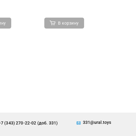
ину
В корзину
В 
331@ural.toys
+7 (343) 270-22-02 (доб. 331)