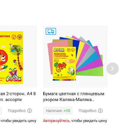
ая 2-сторон. А4 8
Бумага цветная с глянцевым
Бумага 
еп. ассорти
узором Каляка-Маляка
(металли
флоуресцентные цвета, с
А4- (194
Подробно
Подробно
Наличие:
>10
Наличи
золотом и серебром, А4,10 цв
чтобы увидеть цену
Авторизуйтесь,
чтобы увидеть цену
Авторизуй