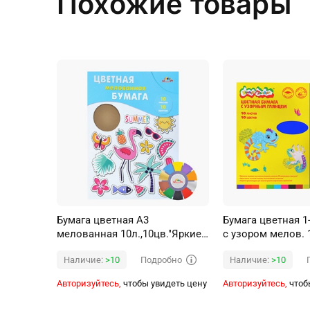
Похожие товары
Бумага цветная А3
Бумага цветная 1-
мелованная 10л.,10цв."Яркие
с узором мелов. 1
тропики"
170 г/м2 А4 190х
Подробно
Наличие:
>10
Наличие:
>10
Авторизуйтесь,
чтобы увидеть цену
Авторизуйтесь,
чтоб