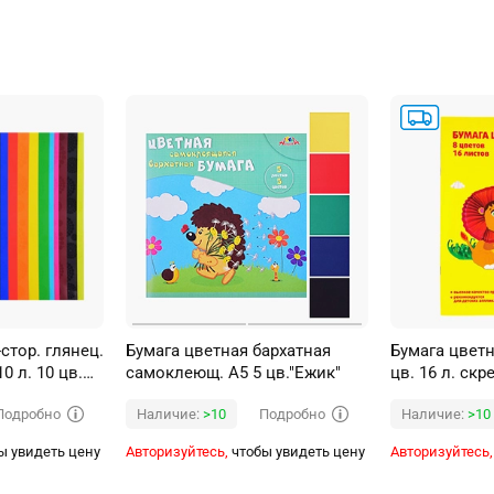
стор. глянец.
Бумага цветная бархатная
Бумага цветн
0 л. 10 цв.
самоклеющ. А5 5 цв."Ежик"
цв. 16 л. скр
290 мм
Подробно
Подробно
Наличие:
>10
Наличие:
>10
ы увидеть цену
Авторизуйтесь,
чтобы увидеть цену
Авторизуйтесь,