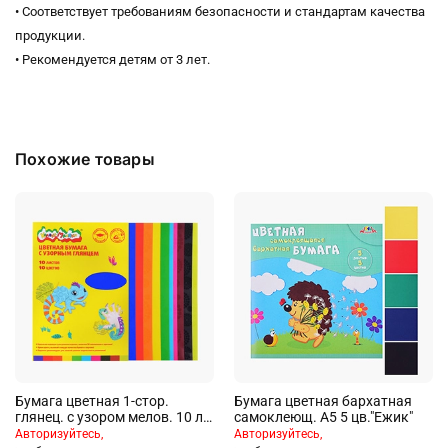
• Соответствует требованиям безопасности и стандартам качества
продукции.
• Рекомендуется детям от 3 лет.
Похожие товары
Бумага цветная 1-стор.
Бумага цветная бархатная
глянец. с узором мелов. 10 л.
самоклеющ. А5 5 цв."Ежик"
10 цв. 170 г/м2 А4 190х290
Авторизуйтесь,
Авторизуйтесь,