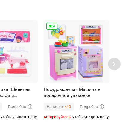
ника "Швейная
Посудомоечная Машина в
Бытовая
клой и
подарочной упаковке
машина"
, на листе
Подробно
Подробно
Наличие:
<10
Наличи
чтобы увидеть цену
Авторизуйтесь,
чтобы увидеть цену
Авторизуй