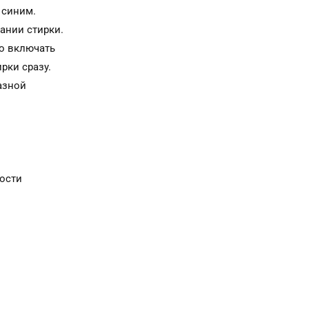
 синим.
ании стирки.
о включать
рки сразу.
азной
ости