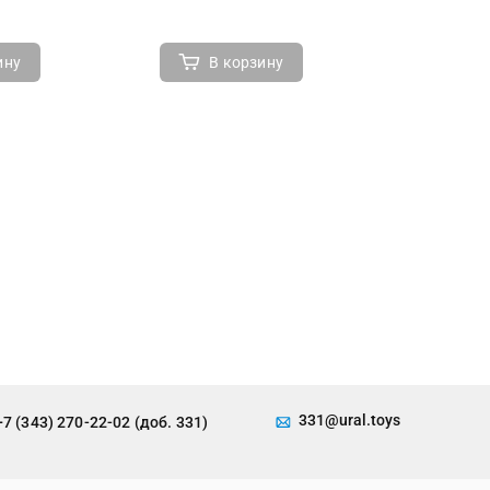
ину
В корзину
В 
331@ural.toys
+7 (343) 270-22-02 (доб. 331)