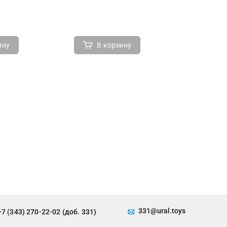
ину
В корзину
В 
331@ural.toys
+7 (343) 270-22-02 (доб. 331)